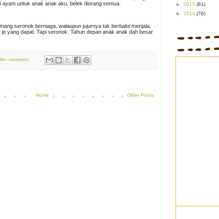
i ayam untuk anak anak aku, belek diorang semua.
►
2015
(81)
►
2014
(76)
ng seronok berniaga, walaupun jujurnya tak berbaloi menjala.
 je yang dapat. Tapi seronok. Tahun depan anak anak dah besar
No comments:
Home
Older Posts