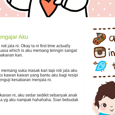
ngajar Aku
ti jala ni. Okay la ni first time actually
uasa which is aku memang teringin sangat
 makanan kan.
 memang suka masak kari tapi roti jala aku
nks kawan kawan yang bantu aku bagi resipi
nguji kesabaran menjala ni.
kanan ni, aku sedar sedikit sebanyak anak
u la yg aku nampak hahahaha. Sian bebudak