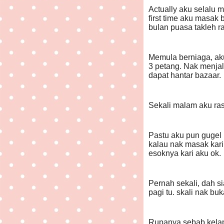
Actually aku selalu m
first time aku masak
bulan puasa takleh r
Memula berniaga, aku
3 petang. Nak menjal
dapat hantar bazaar.
Sekali malam aku rasa
Pastu aku pun gugel r
kalau nak masak kari
esoknya kari aku ok.
Pernah sekali, dah s
pagi tu. skali nak bu
Rupanya sebab kelap