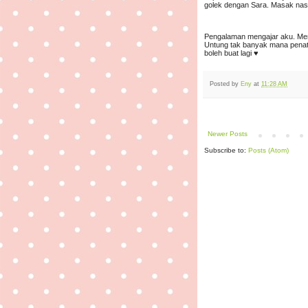
golek dengan Sara. Masak nas
Pengalaman mengajar aku. Mema
Untung tak banyak mana penat
boleh buat lagi ♥️
Posted by
Eny
at
11:28 AM
Newer Posts
Subscribe to:
Posts (Atom)