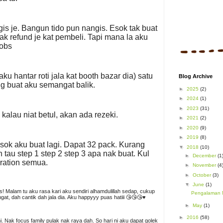
is je. Bangun tido pun nangis. Esok tak buat
 nak refund je kat pembeli. Tapi mana la aku
Sobs
u hantar roti jala kat booth bazar dia) satu
Blog Archive
g buat aku semangat balik.
►
2025
(2)
►
2024
(1)
►
2023
(31)
kalau niat betul, akan ada rezeki.
►
2021
(2)
►
2020
(9)
►
2019
(8)
sok aku buat lagi. Dapat 32 pack. Kurang
▼
2018
(10)
tau step 1 step 2 step 3 apa nak buat. Kul
►
December
(1
aration semua.
►
November
(4
►
October
(3)
▼
June
(1)
 Malam tu aku rasa kari aku sendiri alhamdulillah sedap, cukup
Pengalaman 
angat, dah cantik dah jala dia. Aku happyyy puas hatiii 😘😘😘♥️
►
May
(1)
►
2016
(58)
ihi. Nak focus family pulak nak raya dah. So hari ni aku dapat golek