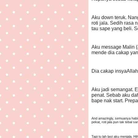
Aku down teruk. Nang
roti jala. Sedih rasa
tau sape yang beli. 
Aku message Malin (ak
mende dia cakap yan
Dia cakap insyaAllah 
Aku jadi semangat. E
penat. Sebab aku dah 
bape nak start. Prep
And amazingly, semuanya habis!
pekat, roti jala pun tak tebal s
Tapi tu lah last aku menjala. H