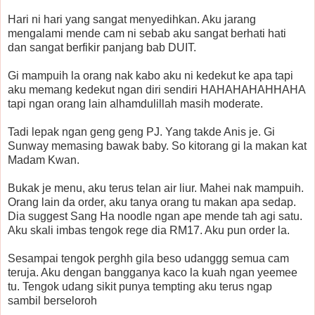
Hari ni hari yang sangat menyedihkan. Aku jarang
mengalami mende cam ni sebab aku sangat berhati hati
dan sangat berfikir panjang bab DUIT.
Gi mampuih la orang nak kabo aku ni kedekut ke apa tapi
aku memang kedekut ngan diri sendiri HAHAHAHAHHAHA
tapi ngan orang lain alhamdulillah masih moderate.
Tadi lepak ngan geng geng PJ. Yang takde Anis je. Gi
Sunway memasing bawak baby. So kitorang gi la makan kat
Madam Kwan.
Bukak je menu, aku terus telan air liur. Mahei nak mampuih.
Orang lain da order, aku tanya orang tu makan apa sedap.
Dia suggest Sang Ha noodle ngan ape mende tah agi satu.
Aku skali imbas tengok rege dia RM17. Aku pun order la.
Sesampai tengok perghh gila beso udanggg semua cam
teruja. Aku dengan bangganya kaco la kuah ngan yeemee
tu. Tengok udang sikit punya tempting aku terus ngap
sambil berseloroh