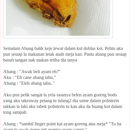
Semalam Abang balik keje lewat dalam kul doblas kot. Pehtu aku
pun sesiap la makanan letak ataih meja kan. Pastu abang pun sesiap
basuh tangan nak makan tetiba dia tanya
Abang : "Awak beli ayam eh?"
Aku : "Eh cane abang tahu,"
Abang : "Eleh abang tahu.."
Aku pun pelik sangat la yela rasanya belen ayam goreng bodo
yang aku takeaway petang tu tulang2 dia sume dalam polisterin
takkan la laki aku rabek polisterin tu kan aku da buang kot dalam
tong sampah
Abang : *sambil finger point kat ayam goreng atas meja* "Tu ha
ayam tu awak mane reti goreng ayam camni,"