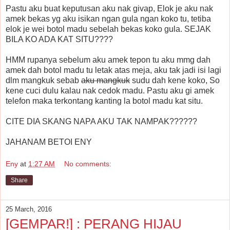
Pastu aku buat keputusan aku nak givap, Elok je aku nak
amek bekas yg aku isikan ngan gula ngan koko tu, tetiba
elok je wei botol madu sebelah bekas koko gula. SEJAK
BILA KO ADA KAT SITU????
HMM rupanya sebelum aku amek tepon tu aku mmg dah
amek dah botol madu tu letak atas meja, aku tak jadi isi lagi
dlm mangkuk sebab
aku mangkuk
sudu dah kene koko, So
kene cuci dulu kalau nak cedok madu. Pastu aku gi amek
telefon maka terkontang kanting la botol madu kat situ.
CITE DIA SKANG NAPA AKU TAK NAMPAK??????
JAHANAM BETOI ENY
Eny
at
1:27 AM
No comments:
Share
25 March, 2016
[GEMPAR!] : PERANG HIJAU