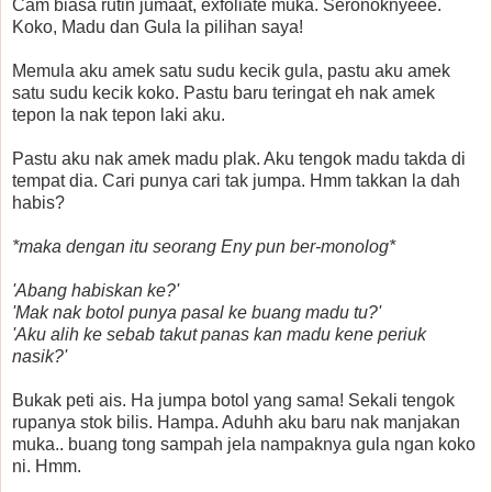
Cam biasa rutin jumaat, exfoliate muka. Seronoknyeee.
Koko, Madu dan Gula la pilihan saya!
Memula aku amek satu sudu kecik gula, pastu aku amek
satu sudu kecik koko. Pastu baru teringat eh nak amek
tepon la nak tepon laki aku.
Pastu aku nak amek madu plak. Aku tengok madu takda di
tempat dia. Cari punya cari tak jumpa. Hmm takkan la dah
habis?
*maka dengan itu seorang Eny pun ber-monolog*
'Abang habiskan ke?'
'Mak nak botol punya pasal ke buang madu tu?'
'Aku alih ke sebab takut panas kan madu kene periuk
nasik?'
Bukak peti ais. Ha jumpa botol yang sama! Sekali tengok
rupanya stok bilis. Hampa. Aduhh aku baru nak manjakan
muka.. buang tong sampah jela nampaknya gula ngan koko
ni. Hmm.