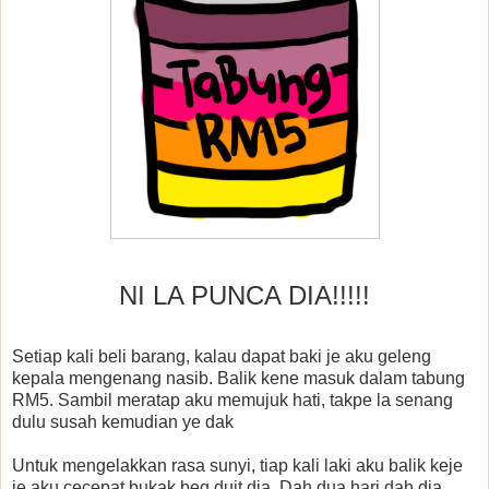
NI LA PUNCA DIA!!!!!
Setiap kali beli barang, kalau dapat baki je aku geleng
kepala mengenang nasib. Balik kene masuk dalam tabung
RM5. Sambil meratap aku memujuk hati, takpe la senang
dulu susah kemudian ye dak
Untuk mengelakkan rasa sunyi, tiap kali laki aku balik keje
je aku cecepat bukak beg duit dia. Dah dua hari dah dia