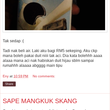
Tak sedap :(
Tadi nak beli air. Laki aku bagi RM5 sekeping. Aku ckp
mana boleh pakai duit niiii tak aci. Dia kata bolehhh aaaa
alaaa mana aci nak habiskan duit hijau sblm sampai
rumahhh alaaaa abgggg main tipu
Eny
at
10:59 PM
No comments:
Share
SAPE MANGKUK SKANG