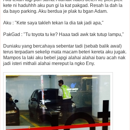
kete ni haduhhh aku pun gi la kat pakgad. Resah la dah la
da bayo parking. Aku berdua je plak tu bgan Adam.
Aku : "Kete saya takleh tekan la dia tak jadi apa,"
PakGad : "Tu toyota tu ke? Haaa tadi awk tak tutup lampu,"
Duniaku yang bercahaya sebentar tadi (sebab balik awal)
terus terpadam sekelip mata macam beteri kereta aku jugak.
Mampos la laki aku bebel japgi alahai alahai baru acah nak
jadi isteri mithali alahai mereput la ngko Eny.