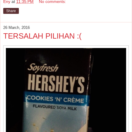
Eny
at
11:35 PM
No comments:
Share
26 March, 2016
TERSALAH PILIHAN :(