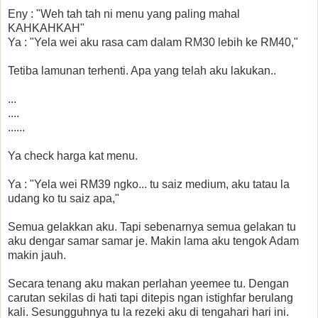
Eny : "Weh tah tah ni menu yang paling mahal
KAHKAHKAH"
Ya : "Yela wei aku rasa cam dalam RM30 lebih ke RM40,"
Tetiba lamunan terhenti. Apa yang telah aku lakukan..
...
....
......
Ya check harga kat menu.
Ya : "Yela wei RM39 ngko... tu saiz medium, aku tatau la
udang ko tu saiz apa,"
Semua gelakkan aku. Tapi sebenarnya semua gelakan tu
aku dengar samar samar je. Makin lama aku tengok Adam
makin jauh.
Secara tenang aku makan perlahan yeemee tu. Dengan
carutan sekilas di hati tapi ditepis ngan istighfar berulang
kali. Sesungguhnya tu la rezeki aku di tengahari hari ini.