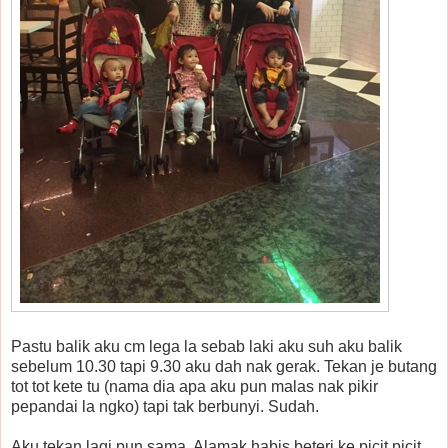
Pastu balik aku cm lega la sebab laki aku suh aku balik
sebelum 10.30 tapi 9.30 aku dah nak gerak. Tekan je butang
tot tot kete tu (nama dia apa aku pun malas nak pikir
pepandai la ngko) tapi tak berbunyi. Sudah.
Aku tekan lagi pun sama. Alamak habis beteri ke picit picit