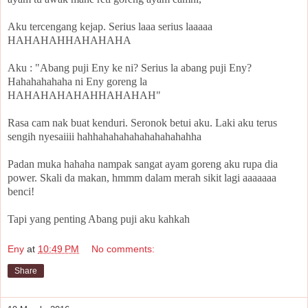
Aku tercengang kejap. Serius laaa serius laaaaa
HAHAHAHHAHAHAHA
Aku : "Abang puji Eny ke ni? Serius la abang puji Eny?
Hahahahahaha ni Eny goreng la
HAHAHAHAHAHHAHAHAH"
Rasa cam nak buat kenduri. Seronok betui aku. Laki aku terus
sengih nyesaiiii hahhahahahahahahahahahha
Padan muka hahaha nampak sangat ayam goreng aku rupa dia
power. Skali da makan, hmmm dalam merah sikit lagi aaaaaaa
benci!
Tapi yang penting Abang puji aku kahkah
Eny
at
10:49 PM
No comments:
Share