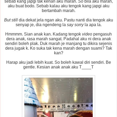
sebab kang japgi tak kenan aku marah.
So
bila aku marah,
aku buat bodo. Sebab kalau aku tengok kang japgi aku
bertambah marah.
But still
dia dekat jela ngan aku. Pastu nanti dia tengok aku
senyap je, dia ngendeng la
say sorry
la apa la.
Hmmmm. Sian anak kan. Kadang tengok
video
pengasuh
dera anak, rasa marah sangat. Padahal aku ni dera anak
sendiri boleh plak. Duk marah je manjang tu dikira sejenis
dera jugak k. Ko suka tak kena marah dengan suami? Tak
kan?
Harap aku jadi lebih kuat. So boleh kawal diri sendiri. Be
gentle. Kesian anak anak aku T____T