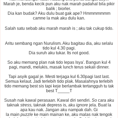
Marah je, benda kecik pun aku nak marah padahal bila pikir
balik ; biorler.
Dia kan budak? Aku dulu buat gak ape? Hmmmmmmm
camne la mak aku dulu kan.
Salah satu sebab aku marah marah is ; aku tak cukup tido.
Aritu sembang ngan Nurulism. Aku bagitau dia, aku selalu
tido kul 4.30 pagi.
Dia suruh aku tukar. Its not good.
So aku memang plan nak tido lepas Isya'. Bangun kul 4
pagi, mandi, melukis, masak lunch terus sekali dinner.
Tapi asyik gagal je. Mesti terjaga kul 6.30pagi last last.
Semua kelaut. Jadi terlebih tido plak. Masalahnya terlebih
tido memang best sis tapi keje berlambak tertangguh tu tak
best T_____T
Susah nak kawal perasaan. Kawal diri sendiri.
So
cara aku
taknak
stress,
taknak depress is, aku
ignore
jela. Buat la
apa kau nak. Jangan aku nampak dah. Gi
la main
puzzle
ke main mainan ke, aku malas nak tengok