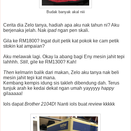
Budak banyak akal niii
Cerita dia Zelo tanya, hadiah apa aku nak tahun ni? Aku
berjenaka jelah. Nak
ipad
ngan pen skali.
Gila ke RM1800? Ingat duit petik kat pokok ke cam petik
stokin kat ampaian?
Aku melawak lagi. Okay la abang bagi Eny mesin jahit tepi
lahhhh.
Still
, gile ke RM1300? Kah!
Then
kelmarin balik dari makan, Zelo aku tanya nak beli
mesin jahit tepi kat mana.
Kembang kempis idung sis takleh dibendung dah. Terus
tunjuk arah ke kedai dekat ngan umah yayyyyy
happy
gilaaaaa!
Iols dapat
Brother 2104D
! Nanti iols buat
review
kkkkk