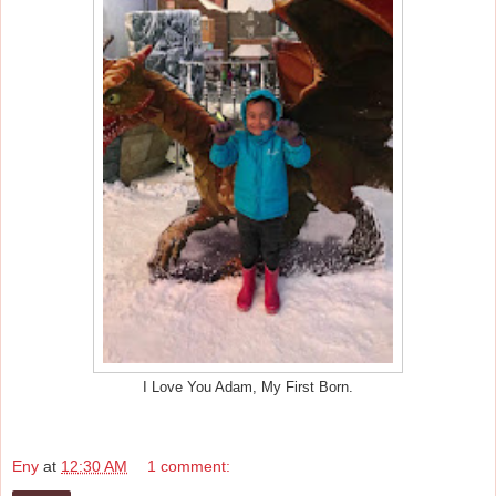
I Love You Adam, My First Born.
Eny
at
12:30 AM
1 comment: