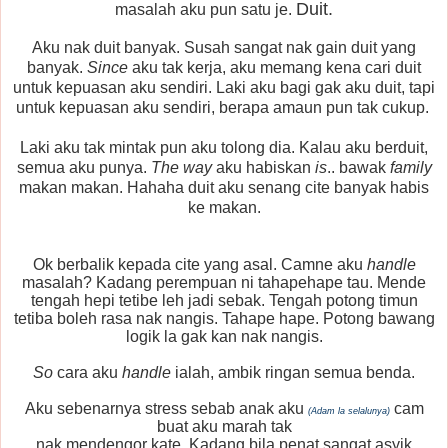
Duit.
masalah aku pun satu je.
Aku nak duit banyak. Susah sangat nak gain duit yang
banyak.
Since
aku tak kerja, aku memang kena cari duit
untuk kepuasan aku sendiri. Laki aku bagi gak aku duit, tapi
untuk kepuasan aku sendiri, berapa amaun pun tak cukup.
Laki aku tak mintak pun aku tolong dia. Kalau aku berduit,
semua aku punya.
The way
aku habiskan
is
.. bawak
family
makan makan. Hahaha duit aku senang cite banyak habis
ke makan.
Ok berbalik kepada cite yang asal. Camne aku
handle
masalah? Kadang perempuan ni tahapehape tau. Mende
tengah hepi tetibe leh jadi sebak. Tengah potong timun
tetiba boleh rasa nak nangis. Tahape hape. Potong bawang
logik la gak kan nak nangis.
So
cara aku
handle
ialah, ambik ringan semua benda.
Aku sebenarnya stress sebab anak aku
cam
(Adam la selalunya)
buat aku marah tak
nak mendengor kate. Kadang bila penat sangat asyik