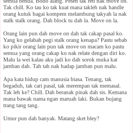
semua benda. Bodo alang. Pesen tak reti nak move on.
Tak chill. Ko tau ko tak kuat mana takleh nak handle
orang kutuk bagai kompem melambung takyah la nak
stalk stalk orang. Dah block tu dah la. Move on la.
Orang lain pun dah move on dah tak cakap pasal ko.
Yang ko gelabah pegi stalk orang kenapa? Pastu sebab
ko pikir orang lain pun tak move on macam ko pastu
semua yang orang cakap ko nak relate dengan diri ko.
Malu la wei kalau aku jadi ko dah sorok muka kat
jamban dah. Tah tah nak hadap jamban pun malu.
Apa kata hidup cam manusia biasa. Tenang, tak
begaduh, tak cari pasal, tak merempan tak memasal.
Tak leh ke? Chill. Dah beranak pinak dah sis. Kemana
mana bawak nama ngan maruah laki. Bukan bujang
trang tang tang.
Umur pun dah banyak. Matang sket bley?