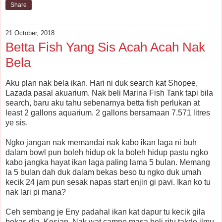
Share
21 October, 2018
Betta Fish Yang Sis Acah Acah Nak
Bela
Aku plan nak bela ikan. Hari ni duk search kat Shopee,
Lazada pasal akuarium. Nak beli Marina Fish Tank tapi bila
search, baru aku tahu sebenarnya betta fish perlukan at
least 2 gallons aquarium. 2 gallons bersamaan 7.571 litres
ye sis.
Ngko jangan nak memandai nak kabo ikan laga ni buh
dalam bowl pun boleh hidup ok la boleh hidup pastu ngko
kabo jangka hayat ikan laga paling lama 5 bulan. Memang
la 5 bulan dah duk dalam bekas beso tu ngko duk umah
kecik 24 jam pun sesak napas start enjin gi pavi. Ikan ko tu
nak lari pi mana?
Ceh sembang je Eny padahal ikan kat dapur tu kecik gila
bekas dia. Kesian. Nak wat camne masa beli ritu takde ilmu.