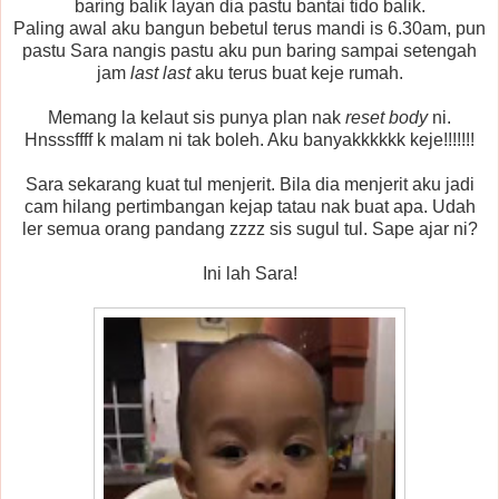
baring balik layan dia pastu bantai tido balik.
Paling awal aku bangun bebetul terus mandi is 6.30am, pun
pastu Sara nangis pastu aku pun baring sampai setengah
jam
last last
aku terus buat keje rumah.
Memang la kelaut sis punya plan nak
reset body
ni.
Hnsssffff k malam ni tak boleh. Aku banyakkkkkk keje!!!!!!!
Sara sekarang kuat tul menjerit. Bila dia menjerit aku jadi
cam hilang pertimbangan kejap tatau nak buat apa. Udah
ler semua orang pandang zzzz sis sugul tul. Sape ajar ni?
Ini lah Sara!