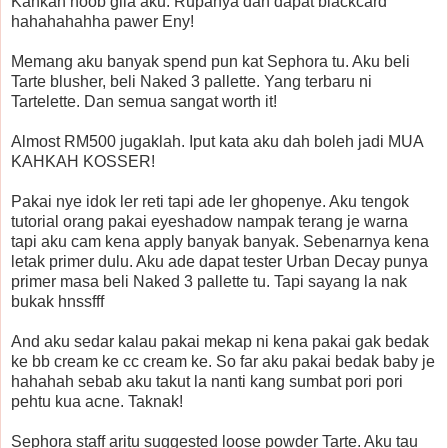
Kahkah noob gila aku. Rupanya dah dapat blackcard
hahahahahha pawer Eny!
Memang aku banyak spend pun kat Sephora tu. Aku beli
Tarte blusher, beli Naked 3 pallette. Yang terbaru ni
Tartelette. Dan semua sangat worth it!
Almost RM500 jugaklah. Iput kata aku dah boleh jadi MUA
KAHKAH KOSSER!
Pakai nye idok ler reti tapi ade ler ghopenye. Aku tengok
tutorial orang pakai eyeshadow nampak terang je warna
tapi aku cam kena apply banyak banyak. Sebenarnya kena
letak primer dulu. Aku ade dapat tester Urban Decay punya
primer masa beli Naked 3 pallette tu. Tapi sayang la nak
bukak hnssfff
And aku sedar kalau pakai mekap ni kena pakai gak bedak
ke bb cream ke cc cream ke. So far aku pakai bedak baby je
hahahah sebab aku takut la nanti kang sumbat pori pori
pehtu kua acne. Taknak!
Sephora staff aritu suggested loose powder Tarte. Aku tau