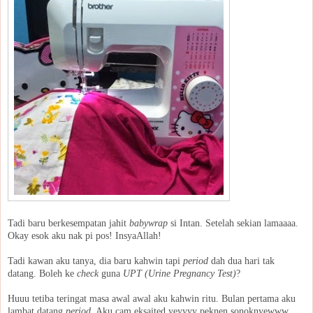
Tadi baru berkesempatan jahit
babywrap
si Intan. Setelah sekian lamaaaa.
Okay esok aku nak pi pos! InsyaAllah!
Tadi kawan aku tanya, dia baru kahwin tapi
period
dah dua hari tak
datang. Boleh ke
check
guna
UPT (Urine Pregnancy Test)
?
Huuu tetiba teringat masa awal awal aku kahwin ritu. Bulan pertama aku
lambat datang
period
. Aku cam eksaited yeyyyy peknen sonoknyewww