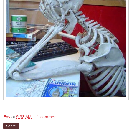
Eny
at
9:33 AM
1 comment:
Share