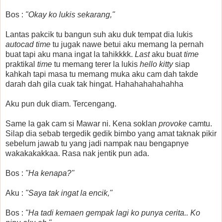
Bos :
"Okay ko lukis sekarang,"
Lantas pakcik tu bangun suh aku duk tempat dia lukis
autocad time
tu jugak nawe betui aku memang la pernah
buat tapi aku mana ingat la tahikkkk.
Last
aku buat
time
praktikal
time
tu memang terer la lukis
hello kitty
siap
kahkah tapi masa tu memang muka aku cam dah takde
darah dah gila cuak tak hingat. Hahahahahahahha
Aku pun duk diam. Tercengang.
Same la gak cam si Mawar ni. Kena soklan
provoke
camtu.
Silap dia sebab tergedik gedik bimbo yang amat taknak pikir
sebelum jawab tu yang jadi nampak nau bengapnye
wakakakakkaa. Rasa nak jentik pun ada.
Bos :
"Ha kenapa?"
Aku :
"Saya tak ingat la encik,"
Bos :
"Ha tadi kemaen gempak lagi ko punya cerita.. Ko