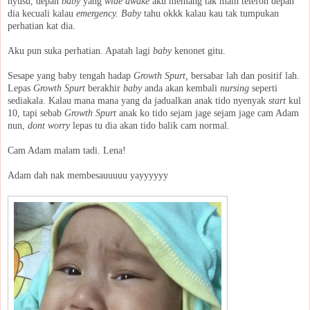
nyusu, depan
baby
yang
wide awake
aku memang tak main telefon depan
dia kecuali kalau
emergency. Baby
tahu okkk kalau kau tak tumpukan
perhatian kat dia.
Aku pun suka perhatian. Apatah lagi
baby
kenonet gitu.
Sesape yang baby tengah hadap
Growth Spurt,
bersabar lah dan positif lah.
Lepas
Growth Spurt
berakhir
baby
anda akan kembali
nursing
seperti
sediakala. Kalau mana mana yang da jadualkan anak tido nyenyak
start
kul
10, tapi sebab
Growth Spurt
anak ko tido sejam jage sejam jage cam Adam
nun,
dont worry
lepas tu dia akan tido balik cam normal.
Cam Adam malam tadi. Lena!
Adam dah nak membesauuuuu yayyyyyy