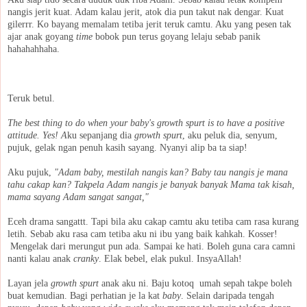
nangis jerit kuat. Adam kalau jerit, atok dia pun takut nak dengar. Kuat
gilerrr. Ko bayang memalam tetiba jerit teruk camtu. Aku yang pesen tak
ajar anak goyang
time
bobok pun terus goyang lelaju sebab panik
hahahahhaha.
Teruk betul.
The best thing to do when your baby's growth spurt is to have a positive
attitude. Yes! A
ku sepanjang dia
growth spurt
, aku peluk dia, senyum,
pujuk, gelak ngan penuh kasih sayang. Nyanyi alip ba ta siap!
Aku pujuk,
"Adam baby, mestilah nangis kan? Baby tau nangis je mana
tahu cakap kan? Takpela Adam nangis je banyak banyak Mama tak kisah,
mama sayang Adam sangat sangat,"
Eceh drama sangattt. Tapi bila aku cakap camtu aku tetiba cam rasa kurang
letih. Sebab aku rasa cam tetiba aku ni ibu yang baik kahkah. Kosser!
Mengelak dari merungut pun ada. Sampai ke hati. Boleh guna cara camni
nanti kalau anak
cranky
. Elak bebel, elak pukul. InsyaAllah!
Layan jela
growth spurt
anak aku ni. Baju kotoq umah sepah takpe boleh
buat kemudian. Bagi perhatian je la kat
baby
. Selain daripada tengah