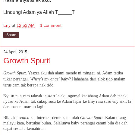
Kasihannya anak aku.
Lindungi Adam ya Allah T_____T
Eny
at
12:53 AM
1 comment:
Share
24 April, 2015
Growth Spurt!
Growth Spurt.
Yeszza aku dah alami mende ni minggu ni. Adam tetiba
tukar perangai.
Where's my angel baby
? Hahahaha dari elok tido malam
terus cam tak berapa nak tido.
Nyusu pun cam taknak je
start
la aku ngomel kat abang Adam dah tanak
nyusu ke Adam tak cukup susu ke Adam lapar ke Eny rasa susu eny sikit la
dan macam macam lagi.
Bila aku
search
kat internet, deme kate tulah
Growth Spurt.
Kalau orang
melayu kata, bertukar bulan. Selalunya baby perangai camni bila dia dah
dapat sesuatu kemahiran.