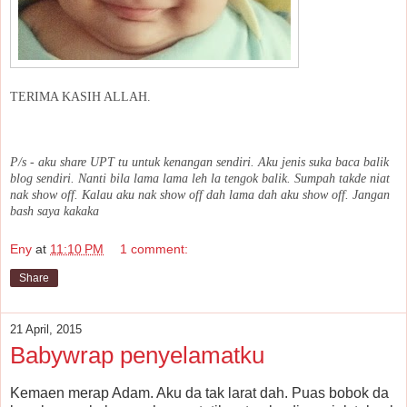
TERIMA KASIH ALLAH.
P/s - aku share UPT tu untuk kenangan sendiri. Aku jenis suka baca balik
blog sendiri. Nanti bila lama lama leh la tengok balik. Sumpah takde niat
nak show off. Kalau aku nak show off dah lama dah aku show off. Jangan
bash saya kakaka
Eny
at
11:10 PM
1 comment:
Share
21 April, 2015
Babywrap penyelamatku
Kemaen merap Adam. Aku da tak larat dah. Puas bobok da