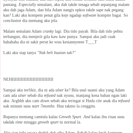
pantang.
Especially
semalam, aku dah takde tenaga sebab sepanjang malam
aku dah jaga Adam, dan bila Adam nangis opkos takde sape nak pegang
kan? Laki aku kompem penat gila keje ngadap
software
kompite bagai. So
conclusion
dia memang aku jela.
Malam semalam Adam
cranky
lagi. Dia tido payah. Bila dah tido pehtu
terbangun, dia menjerit gila kaw kaw punya. Sampai aku jadi cuak
hahahaha dia ni sakit perut ke wuu kesiannyeeee T___T
Laki aku siap tanya
"Nak beli buaian tak?"
NEHIIIIIIIIIIIIIIIIIIIIIIIIIIII
Sampai aku terfikir, dia ni ada
ulser
ke? Bila usul suami aku yang Adam
cam ada
ulser
sebab dia
refused
nak nyusu, manjang kena bahan ngan laki
aku. Arghhh aku cam
down
sebab aku teringat si Huda cite anak dia
refused
nak minum susu
start
7months
. Huu takmo la cenggitu.
Rupanya memang camtula kalau
Growth Spurt. And
kalau ibu risau susu
takdak
time
minggu
growth spurt
tu normal la.
Aku siap tido secara duduk duk riba Adam. Sebab kalau letak kompem