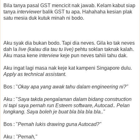
Bila tanya pasal GST mencicit nak jawab. Kelam kabut siap
tanya
interviewer
balik GST tu apa. Hahahaha kesian plak
satu mesia duk kutuk minah ni bodo.
Aku syak dia bukan bodo. Tapi dia neves. Gila ko tak neves
dah la
live (kalau dia tau tu live)
pehtu soklan taknak kalah.
Aku masa kene
interview
keje pun neves tahiii tahu dak.
Aku ingat lagi masa nak keje kat kampeni Singapore dulu.
Apply as technical assistant.
Bos : "
Okay apa yang awak tahu dalam engineering ni?"
Aku : "
Saya takda pengalaman dalam bidang construction
ni tapi saya pernah run Esteem software, Autocad.. Pelan
longkang. Saya boleh je buat bla bla bla bla.."
Bos : "
Pernah lukis drawing guna Autocad?"
Aku :
"Pernah,"