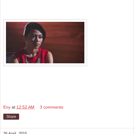
Eny
at
12:52 AM
3 comments:
Share
26 April, 2015