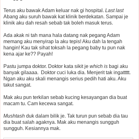
Terus aku bawak Adam keluar nak gi hospital.
Last last
Abang aku suruh bawak kat klinik berdekatan. Sampai je
klinik aku dah resah sebab tak boleh masuk terus.
Ada akak ni tah mana hala datang nak pegang Adam
memang aku menyirap la aku tepis! Aku dah la tengah
hangin! Kau tak sihat toksah la pegang baby tu pun nak
kena ajar ke?? Payah!
Pastu jumpa doktor. Doktor kata sikit je
which is
bagi aku
banyak gilaaaa. Doktor cuci luka dia. Menjerit tak ingattttt.
Ngan aku aku skali menangis serius pedih hati aku. Aku
takut sangat.
Mak aku pun terkilan sebab kucing kesayangan dia buat
macam tu. Cam kecewa sangat.
Mushtash
duk dalam bilik je. Tak turun pun sebab dia tau
dia buat salah agaknya. Mak aku menangis sungguh
sungguh. Kesiannya mak.