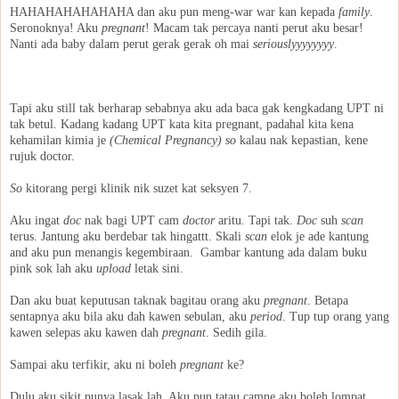
HAHAHAHAHAHAHA dan aku pun meng-war war kan kepada
family
.
Seronoknya! Aku
pregnant
! Macam tak percaya nanti perut aku besar!
Nanti ada baby dalam perut gerak gerak oh mai
seriouslyyyyyyyy
.
Tapi aku still tak berharap sebabnya aku ada baca gak kengkadang UPT ni
tak betul. Kadang kadang UPT kata kita pregnant, padahal kita kena
kehamilan kimia je
(Chemical Pregnancy) so
kalau nak kepastian, kene
rujuk doctor.
So
kitorang pergi klinik nik suzet kat seksyen 7.
Aku ingat
doc
nak bagi UPT cam
doctor
aritu. Tapi tak.
Doc
suh
scan
terus. Jantung aku berdebar tak hingattt. Skali
scan
elok je ade kantung
and aku pun menangis kegembiraan. Gambar kantung ada dalam buku
pink sok lah aku
upload
letak sini.
Dan aku buat keputusan taknak bagitau orang aku
pregnant
. Betapa
sentapnya aku bila aku dah kawen sebulan, aku
period
. Tup tup orang yang
kawen selepas aku kawen dah
pregnant
. Sedih gila.
Sampai aku terfikir, aku ni boleh
pregnant
ke?
Dulu aku sikit punya lasak lah. Aku pun tatau camne aku boleh lompat