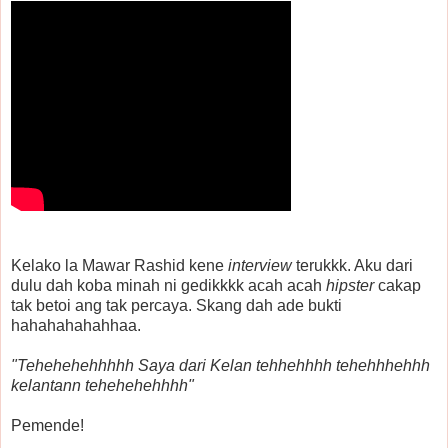
Kelako la Mawar Rashid kene
interview
terukkk. Aku dari
dulu dah koba minah ni gedikkkk acah acah
hipster
cakap
tak betoi ang tak percaya. Skang dah ade bukti
hahahahahahhaa.
"Tehehehehhhhh Saya dari Kelan tehhehhhh tehehhhehhh
kelantann tehehehehhhh"
Pemende!