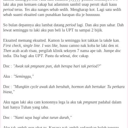
laki aku pun kemaen cakap hai adammm sambil usap perutt skali kauu
period
terus.
Yes
aku nanges sebab sedih. Mengharap kot. Lagi satu sedih
sebab suami eksaited cam punahkan harapan dia je huuuuuu.
So bulan depannya aku lambat datang
period
lagi. Dan aku pun sabar. Dah
lewat seminggu tu laki aku pun beli la UPT tu sampai 2 bijik.
Eksaited memang eksaited. Kamon la seminggu kot takkan la takde kan.
First check, single line. I was like,
huuu camno nak koba ke laki den ni.
Then
acah acah risau, pergilah klinik seksyen 7 nama ape tah. Jumpe
doc
india. Dia bagi aku
UPT
. Pastu da selesai, doc cakap.
Doc :
"Awak tak pregnant pun, dah berapa hari tak period?"
Aku :
"Seminggu,"
Doc :
"Mungkin cycle awak dah berubah, hormon dah bertukar. Tu perkara
biasa,"
Aku ngan laki aku cam kononnya lega la aku tak
pregnant
padahal dalam
hati hanya Tuhan yang tahu.
Doc :
"Nanti saya bagi ubat turun darah,"
Aku tak ambik pun ubat tu. Kenapa nak ambik sedangkan boleh tunggu