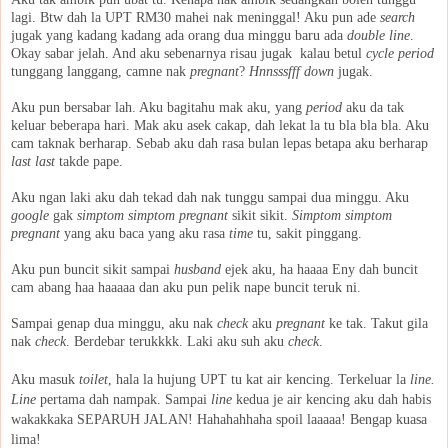
lagi. Btw dah la UPT RM30 mahei nak meninggal! Aku pun ade
search
jugak yang kadang kadang ada orang dua minggu baru ada
double line
.
Okay sabar jelah. And aku sebenarnya risau jugak kalau betul
cycle period
tunggang langgang, camne nak
pregnant
?
Hnnsssfff down
jugak.
Aku pun bersabar lah. Aku bagitahu mak aku, yang
period
aku da tak
keluar beberapa hari. Mak aku asek cakap, dah lekat la tu bla bla bla. Aku
cam taknak berharap. Sebab aku dah rasa bulan lepas betapa aku berharap
last last
takde pape.
Aku ngan laki aku dah tekad dah nak tunggu sampai dua minggu. Aku
google
gak
simptom simptom pregnant
sikit sikit.
Simptom simptom
pregnant
yang aku baca yang aku rasa
time
tu, sakit pinggang.
Aku pun buncit sikit sampai
husband
ejek aku, ha haaaa Eny dah buncit
cam abang haa haaaaa dan aku pun pelik nape buncit teruk ni.
Sampai genap dua minggu, aku nak
check
aku
pregnant
ke tak. Takut gila
nak
check
. Berdebar terukkkk. Laki aku suh aku
check
.
Aku masuk
toilet
, hala la hujung UPT tu kat air kencing. Terkeluar la
line.
Line
pertama dah nampak. Sampai
line
kedua je air kencing aku dah habis
wakakkaka SEPARUH JALAN! Hahahahhaha spoil laaaaa! Bengap kuasa
lima!