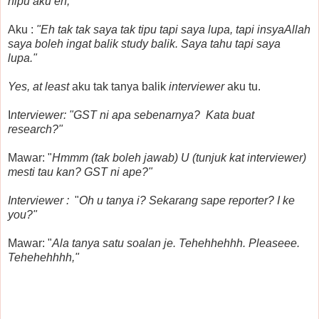
nipu aku eh,"
Aku :
"Eh tak tak saya tak tipu tapi saya lupa, tapi insyaAllah
saya boleh ingat balik study balik. Saya tahu tapi saya
lupa."
Yes, at least
aku tak tanya balik
interviewer
aku tu.
I
nterviewer: "GST ni apa sebenarnya? Kata buat
research?"
Mawar: "
Hmmm (tak boleh jawab) U (tunjuk kat interviewer)
mesti tau kan? GST ni ape?"
Interviewer :
"
Oh u tanya i? Sekarang sape reporter? I ke
you?"
Mawar: "
Ala tanya satu soalan je. Tehehhehhh. Pleaseee.
Tehehehhhh,"