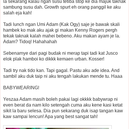
la sekarang kalau ngah susu tetiba stop ke dia majuk taknak
sambung susu dah. Growth spurt eh orang panggil ke aku
salah eja kah!
Tadi lunch ngan Umi Adam (Kak Ogy) saje je bawak skali
hambek ko mak aku ajak gi makan Kenny Rogers pergh
tekak taknak kalah mahei bebeno. Aku makan ayam je la.
Adam? Tidoq! Hahahahah
Sebenarnye dari pagi budak ni merap tapi tadi kat Jusco
elok plak hamboi ko dikkk kemaen urban. Kosser!
Tadi try nak tido kan. Tapi gagal. Pastu aku ade idea. And
sambil aku duk taip ni aku tengah lakukan mende tu. Haaa
BABYWEARING!
Yeszaa Adam masih boleh pakai lagi okkkk babywrap ni
even berat da nam kilo setengah cuma aku kene kasi ketat
sikit la baru selesa. Dia pun sekarang duk isap tangan kaw
kaw sampai lencun! Apa yang best sangat tah!