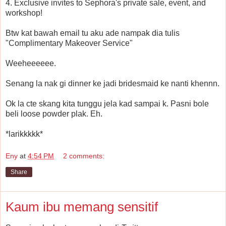
4. Exclusive invites to Sephora's private sale, event, and
workshop!
Btw kat bawah email tu aku ade nampak dia tulis
"Complimentary Makeover Service"
Weeheeeeee.
Senang la nak gi dinner ke jadi bridesmaid ke nanti khennn.
Ok la cte skang kita tunggu jela kad sampai k. Pasni bole
beli loose powder plak. Eh.
*larikkkkk*
Eny
at
4:54 PM
2 comments:
Share
Kaum ibu memang sensitif