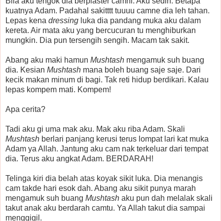
Bila aku tengok dia berplaster camni. Aku sedih. Betapa
kuatnya Adam. Padahal sakitttt tuuuu camne dia leh tahan.
Lepas kena
dressing
luka dia pandang muka aku dalam
kereta. Air mata aku yang bercucuran tu menghiburkan
mungkin. Dia pun tersengih sengih. Macam tak sakit.
Abang aku maki hamun
Mushtash
mengamuk suh buang
dia. Kesian
Mushtash
mana boleh buang saje saje. Dari
kecik makan minum di bagi. Tak reti hidup berdikari. Kalau
lepas kompem mati. Kompem!
Apa cerita?
Tadi aku gi uma mak aku. Mak aku riba Adam. Skali
Mushtash
berlari panjang kerusi terus lompat lari kat muka
Adam ya Allah. Jantung aku cam nak terkeluar dari tempat
dia. Terus aku angkat Adam. BERDARAH!
Telinga kiri dia belah atas koyak sikit luka. Dia menangis
cam takde hari esok dah. Abang aku sikit punya marah
mengamuk suh buang
Mushtash
aku pun dah melalak skali
takut anak aku berdarah camtu. Ya Allah takut dia sampai
menggigil.