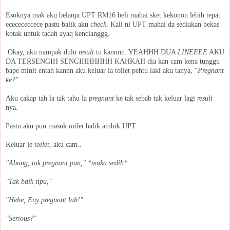
Esoknya mak aku belanja UPT RM16 beli mahai sket kekonon lebih tepat
ececececcece pastu balik aku
check
. Kali ni UPT mahai da sediakan bekas
kotak untuk tadah ayaq kencianggg.
Okay, aku nampak dulu
result
tu kannnn. YEAHHH DUA
LINEEEE
AKU
DA TERSENGIH SENGIHHHHHH KAHKAH dia kan cam kena tunggu
bape minit entah kannn aku keluar la toilet pehtu laki aku tanya, "
Pregnant
ke?"
Aku cakap tah la tak tahu la
pregnant
ke tak sebab tak keluar lagi
result
nya.
Pastu aku pun masuk
toilet
balik ambik UPT.
Keluar je
toilet
, aku cam..
"Abang, tak pregnant pun," *muka sedih*
"Tak baik tipu,"
"Hehe, Eny pregnant lah!"
"Serious?"