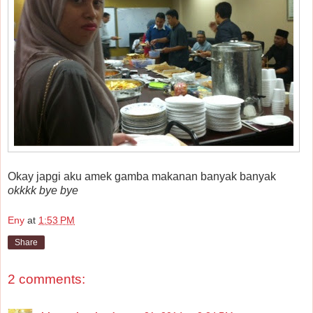
Okay japgi aku amek gamba makanan banyak banyak
okkkk bye bye
Eny
at
1:53 PM
Share
2 comments: