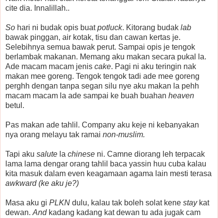
cite dia. Innalillah..
So
hari ni budak opis buat
potluck
. Kitorang budak
lab
bawak pinggan, air kotak, tisu dan cawan kertas je.
Selebihnya semua bawak perut. Sampai opis je tengok
berlambak makanan. Memang aku makan secara pukal la.
Ade macam macam jenis
cake
. Pagi ni aku teringin nak
makan mee goreng. Tengok tengok tadi ade mee goreng
perghh dengan tanpa segan silu nye aku makan la pehh
macam macam la ade sampai ke buah buahan
heaven
betul.
Pas makan ade tahlil. Company aku keje ni kebanyakan
nya orang melayu tak ramai
non-muslim.
Tapi aku
salute
la
chinese
ni. Camne diorang leh terpacak
lama lama dengar orang tahlil baca yassin huu cuba kalau
kita masuk dalam even keagamaan agama lain mesti terasa
awkward (ke aku je?)
Masa aku gi
PLKN
dulu, kalau tak boleh solat kene
stay
kat
dewan.
And
kadang kadang kat dewan tu ada jugak cam