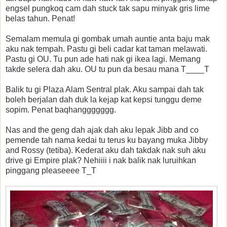
engsel pungkoq cam dah stuck tak sapu minyak gris lime
belas tahun. Penat!
Semalam memula gi gombak umah auntie anta baju mak
aku nak tempah. Pastu gi beli cadar kat taman melawati.
Pastu gi OU. Tu pun ade hati nak gi ikea lagi. Memang
takde selera dah aku. OU tu pun da besau mana T____T
Balik tu gi Plaza Alam Sentral plak. Aku sampai dah tak
boleh berjalan dah duk la kejap kat kepsi tunggu deme
sopim. Penat baqhanggggggg.
Nas and the geng dah ajak dah aku lepak Jibb and co
pemende tah nama kedai tu terus ku bayang muka Jibby
and Rossy (tetiba). Kederat aku dah takdak nak suh aku
drive gi Empire plak? Nehiiii i nak balik nak luruihkan
pinggang pleaseeee T_T