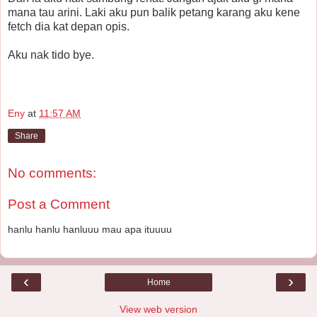
mana tau arini. Laki aku pun balik petang karang aku kene
fetch dia kat depan opis.
Aku nak tido bye.
Eny
at
11:57 AM
Share
No comments:
Post a Comment
hanlu hanlu hanluuu mau apa ituuuu
‹
›
Home
View web version