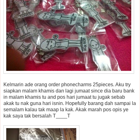
Kelmarin ade orang order phonecharms 25pieces. Aku try
siapkan malam khamis dan lagi jumaat since dia baru bank
in malam khamis tu and pos hari jumaat tu jugak sebab
akak tu nak guna hari isnin. Hopefully barang dah sampai la
semalam kalau tak maap la kak. Akak marah pos opis ye
kak saya tak bersalah T____T