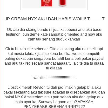
LIP CREAM NYX AKU DAH HABIS WOIIII! T_____T
Ok cite dia skang bende ni juai kat obersi and aku bace
testimoni pun deme kate sangat pigmented and now aku
cam tak senang duduk kahkah
Ok tu bukan cite sebenar. Cite dia skang aku nak beli tapi
kat mesia takdak juai so kena beli kat website omputih
paling dekat pun singapore but still kena beli pakai paypal
and aku tak reti secara sangat aaaaa tu la cite dia tu diaaa
tu diaaaa
I wantttttt!!!!!!!!!!!!!!!!!!!!!!!!!!!!!!!
Lipstick merah Revlon tu dah jadi makin gelap bila aku
pakai sekarang aku tak sure adakah ia disebabkan aku dah
pakai NYX Amsterdam atau pun sebab aku dah gelap duk
main ayor kat Sunway Lagoon aritu? APAKAH
PENYEBABB SEBENARRRR????