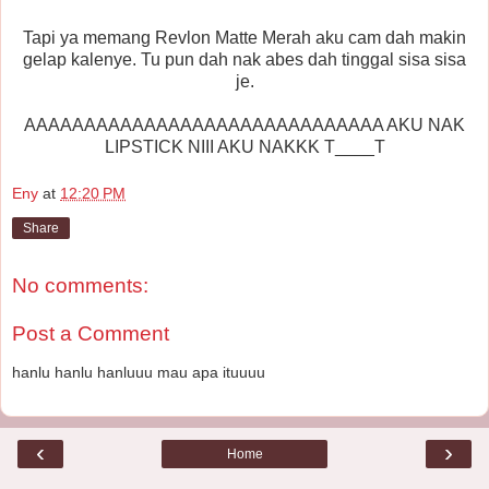
Tapi ya memang Revlon Matte Merah aku cam dah makin
gelap kalenye. Tu pun dah nak abes dah tinggal sisa sisa
je.
AAAAAAAAAAAAAAAAAAAAAAAAAAAAAA AKU NAK
LIPSTICK NIII AKU NAKKK T____T
Eny
at
12:20 PM
Share
No comments:
Post a Comment
hanlu hanlu hanluuu mau apa ituuuu
‹
›
Home