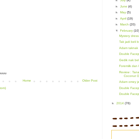
►
July
(4)
►
June
(4)
►
May
(5)
►
April
(19)
►
March
(20)
▼
February
(10
Mystery dress
Tak jadi beli 
Adam taknak 
Double Facep
Gedik nak bel
Foremilk dan 
Review : Tana
tuuuu
Coconut O
Home
Older Post
Adam omey je
tom)
Double Facep
Double Facep
►
2014
(76)