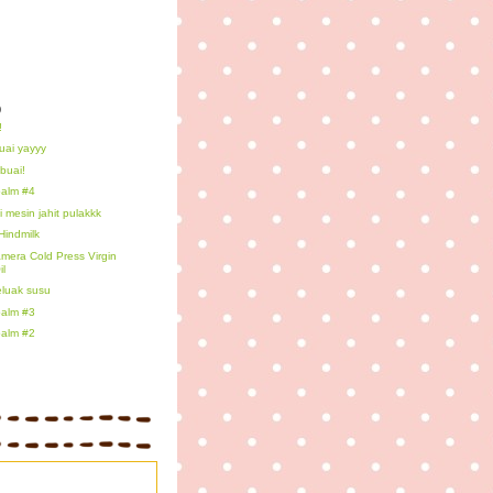
)
!
buai yayyy
buai!
alm #4
i mesin jahit pulakkk
Hindmilk
mera Cold Press Virgin
il
luak susu
alm #3
alm #2