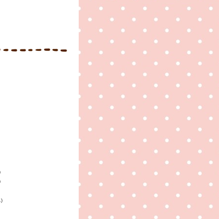
)
)
1)