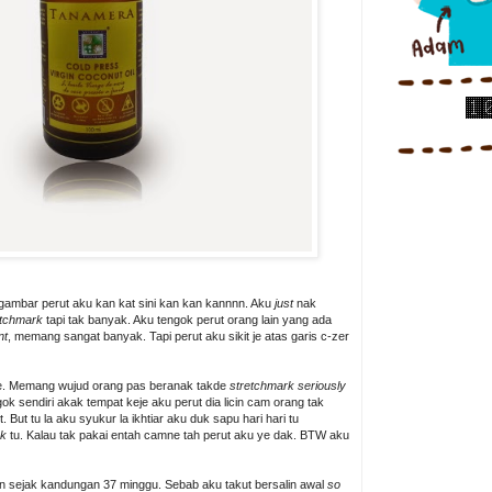
gambar perut aku kan kat sini kan kan kannnn. Aku
just
nak
tchmark
tapi tak banyak. Aku tengok perut orang lain yang ada
nt
, memang sangat banyak. Tapi perut aku sikit je atas garis c-zer
ne. Memang wujud orang pas beranak takde
stretchmark seriously
ngok sendiri akak tempat keje aku perut dia licin cam orang tak
 But tu la aku syukur la ikhtiar aku duk sapu hari hari tu
rk
tu. Kalau tak pakai entah camne tah perut aku ye dak. BTW aku
 sejak kandungan 37 minggu. Sebab aku takut bersalin awal
so