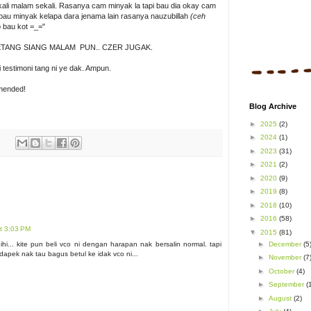
kali malam sekali. Rasanya cam minyak la tapi bau dia okay cam
bau minyak kelapa dara jenama lain rasanya nauzubillah
(ceh
bau kot =_="
ETANG SIANG MALAM PUN.. CZER JUGAK.
 testimoni tang ni ye dak. Ampun.
mended!
Blog Archive
►
2025
(2)
►
2024
(1)
►
2023
(31)
►
2021
(2)
►
2020
(9)
►
2019
(8)
►
2018
(10)
►
2016
(58)
t 3:03 PM
▼
2015
(81)
ihi... kite pun beli vco ni dengan harapan nak bersalin normal. tapi
►
December
(5
dapek nak tau bagus betul ke idak vco ni...
►
November
(7
►
October
(4)
►
September
(
►
August
(2)