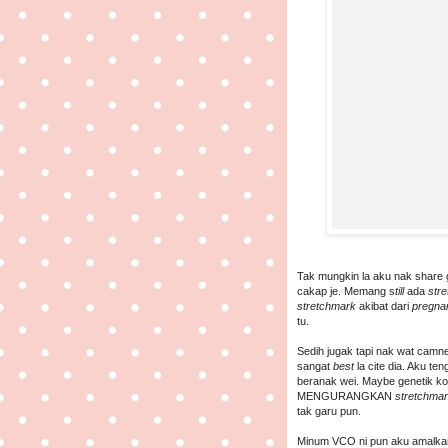
Tak mungkin la aku nak share 
cakap je. Memang s
till
ada
stre
stretchmark
akibat dari
pregna
tu.
Sedih jugak tapi nak wat cam
sangat
best
la cite dia. Aku te
beranak wei. Maybe genetik kot.
MENGURANGKAN
stretchma
tak garu pun.
Minum VCO ni pun aku amalkan