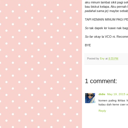
aku minum lambat sikit pagi se
bau biskut kelapa. Aku pernah 
padahal sama je)
maybe sebab 
TAPI KEMAIN MINUM PAGI P
So
tak dapek ler kawe nak bagi
So far okay
la VCO ni. Recom
BYE
Posted by
Eny
at
8:55 PM
1 comment:
didie
May 19, 2015 a
komen paling ikhlas h
kalau dah kene cser x
Reply