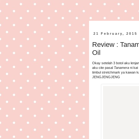
21 February, 2015
Review : Tanam
Oil
Okay setelah 3 botol aku lenja
aku cite pasal
Tanamera
ni kat
timbul stretchmark ya kawan k
JENGJENGJENG