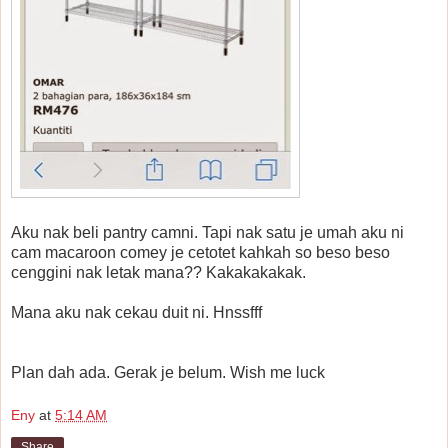
Aku nak beli pantry camni. Tapi nak satu je umah aku ni
cam macaroon comey je cetotet kahkah so beso beso
cenggini nak letak mana?? Kakakakakak.
Mana aku nak cekau duit ni. Hnssfff
Plan dah ada. Gerak je belum. Wish me luck
Eny
at
5:14 AM
Share