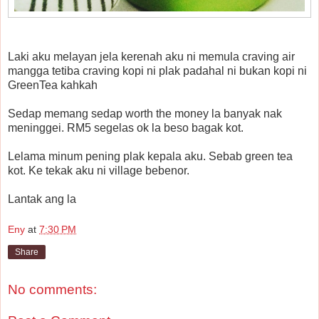
Laki aku melayan jela kerenah aku ni memula craving air
mangga tetiba craving kopi ni plak padahal ni bukan kopi ni
GreenTea kahkah
Sedap memang sedap worth the money la banyak nak
meninggei. RM5 segelas ok la beso bagak kot.
Lelama minum pening plak kepala aku. Sebab green tea
kot. Ke tekak aku ni village bebenor.
Lantak ang la
Eny
at
7:30 PM
Share
No comments: