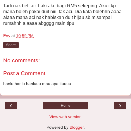
Tadi nak beli air. Laki aku bagi RM5 sekeping. Aku ckp
mana boleh pakai duit niiii tak aci. Dia kata bolehhh aaaa
alaaa mana aci nak habiskan duit hijau sblm sampai
rumahhh alaaaa abgggg main tipu
Eny
at
10:59 PM
Share
No comments:
Post a Comment
hanlu hanlu hanluuu mau apa ituuuu
‹
›
Home
View web version
Powered by
Blogger
.