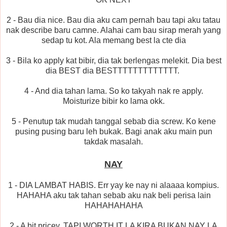
2 - Bau dia nice. Bau dia aku cam pernah bau tapi aku tatau
nak describe baru camne. Alahai cam bau sirap merah yang
sedap tu kot. Ala memang best la cte dia
3 - Bila ko apply kat bibir, dia tak berlengas melekit. Dia best
dia BEST dia BESTTTTTTTTTTTTT.
4 - And dia tahan lama. So ko takyah nak re apply.
Moisturize bibir ko lama okk.
5 - Penutup tak mudah tanggal sebab dia screw. Ko kene
pusing pusing baru leh bukak. Bagi anak aku main pun
takdak masalah.
NAY
1 - DIA LAMBAT HABIS. Err yay ke nay ni alaaaa kompius.
HAHAHA aku tak tahan sebab aku nak beli perisa lain
HAHAHAHAHA
2 - A bit pricey. TAPI WORTH IT LA KIRA BUKAN NAY LA