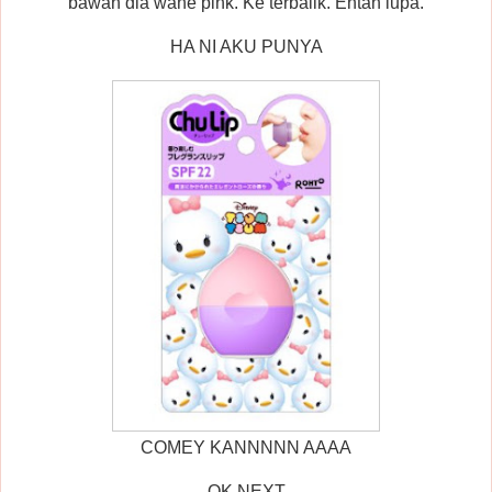
bawah dia wane pink. Ke terbalik. Entah lupa.
HA NI AKU PUNYA
COMEY KANNNNN AAAA
OK NEXT