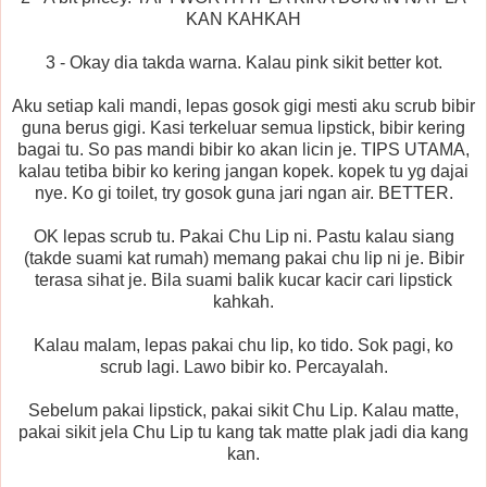
KAN KAHKAH
3 - Okay dia takda warna. Kalau pink sikit better kot.
Aku setiap kali mandi, lepas gosok gigi mesti aku scrub bibir
guna berus gigi. Kasi terkeluar semua lipstick, bibir kering
bagai tu. So pas mandi bibir ko akan licin je. TIPS UTAMA,
kalau tetiba bibir ko kering jangan kopek. kopek tu yg dajai
nye. Ko gi toilet, try gosok guna jari ngan air. BETTER.
OK lepas scrub tu. Pakai Chu Lip ni. Pastu kalau siang
(takde suami kat rumah) memang pakai chu lip ni je. Bibir
terasa sihat je. Bila suami balik kucar kacir cari lipstick
kahkah.
Kalau malam, lepas pakai chu lip, ko tido. Sok pagi, ko
scrub lagi. Lawo bibir ko. Percayalah.
Sebelum pakai lipstick, pakai sikit Chu Lip. Kalau matte,
pakai sikit jela Chu Lip tu kang tak matte plak jadi dia kang
kan.