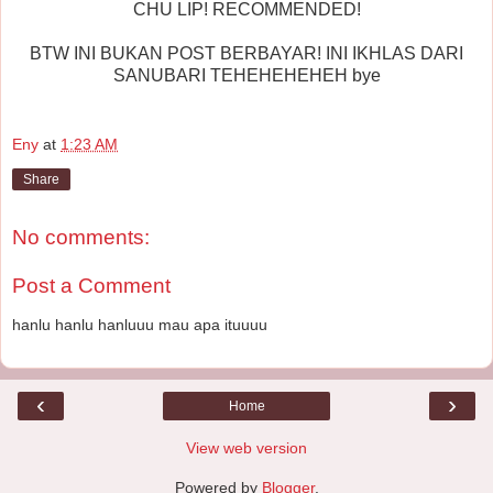
CHU LIP! RECOMMENDED!
BTW INI BUKAN POST BERBAYAR! INI IKHLAS DARI
SANUBARI TEHEHEHEHEH bye
Eny
at
1:23 AM
Share
No comments:
Post a Comment
hanlu hanlu hanluuu mau apa ituuuu
‹
›
Home
View web version
Powered by
Blogger
.