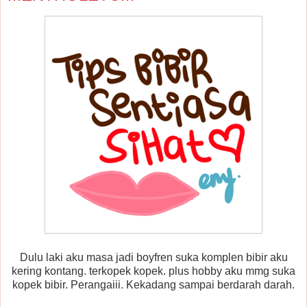
Dulu laki aku masa jadi boyfren suka komplen bibir aku
kering kontang. terkopek kopek. plus hobby aku mmg suka
kopek bibir. Perangaiii. Kekadang sampai berdarah darah.