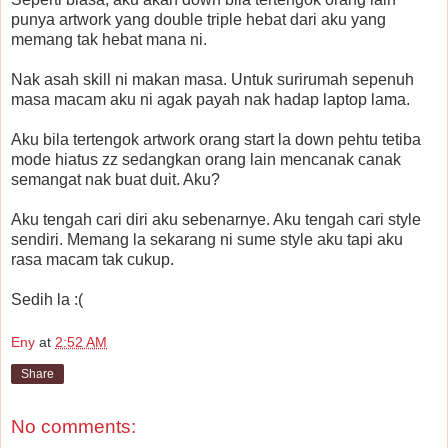
punya artwork yang double triple hebat dari aku yang
memang tak hebat mana ni.
Nak asah skill ni makan masa. Untuk surirumah sepenuh
masa macam aku ni agak payah nak hadap laptop lama.
Aku bila tertengok artwork orang start la down pehtu tetiba
mode hiatus zz sedangkan orang lain mencanak canak
semangat nak buat duit. Aku?
Aku tengah cari diri aku sebenarnye. Aku tengah cari style
sendiri. Memang la sekarang ni sume style aku tapi aku
rasa macam tak cukup.
Sedih la :(
Eny
at
2:52 AM
Share
No comments: