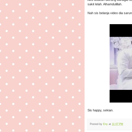
sakit lelah. Alhamdulillah.
Nah sis belanja video dia saru
Sis happy, sekian.
Posted by
Eny
at
11:07 PM