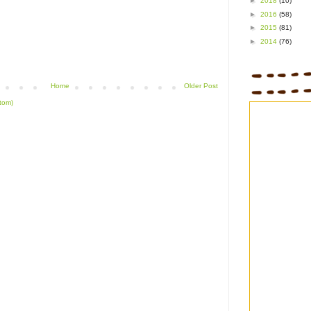
►
2018
(10)
►
2016
(58)
►
2015
(81)
►
2014
(76)
Home
Older Post
tom)