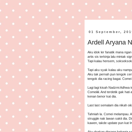
01 September, 201
Ardell Aryana 
Aku idok ler fanatik mana ngan a
artis sis terkinja lalu mintak 
Tapi kalau hensem, sokseksoks
Tapi aku syak kalau aku nampak
Aku tak pernah pun tengok ceri
tengok dia racing bagai. Comei
Lagi lagi kisah Nadzmi Adhwa tu
Comeiiiii. And terdetik gak hat
kenan benor kat dia.
Last last semalam dia nikah oi
Tahniah la. Comei melampau. Ak
struggle nak lawan sakit dia. D
kawen, takde update pun kat In
Aku doakan diorang bahagia s