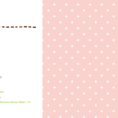
5)
tttt
y
 Nadzmi Adhwa Nikah, I'm