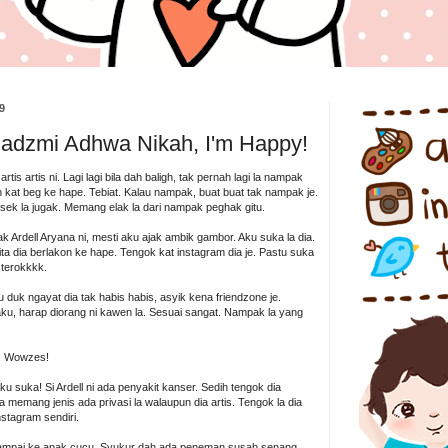
9
Nadzmi Adhwa Nikah, I'm Happy!
rtis artis ni. Lagi lagi bila dah baligh, tak pernah lagi la nampak
sign kat beg ke hape. Tebiat. Kalau nampak, buat buat tak nampak je.
ek la jugak. Memang elak la dari nampak peghak gitu.
 Ardell Aryana ni, mesti aku ajak ambik gambor. Aku suka la dia.
ta dia berlakon ke hape. Tengok kat instagram dia je. Pastu suka
 terokkkk.
 duk ngayat dia tak habis habis, asyik kena friendzone je.
i aku, harap diorang ni kawen la. Sesuai sangat. Nampak la yang
ii. Wowzes!
u suka! Si Ardell ni ada penyakit kanser. Sedih tengok dia
ia memang jenis ada privasi la walaupun dia artis. Tengok la dia
stagram sendiri.
ampai ke anak cucu. Syukur dah ada peneman susah senang,