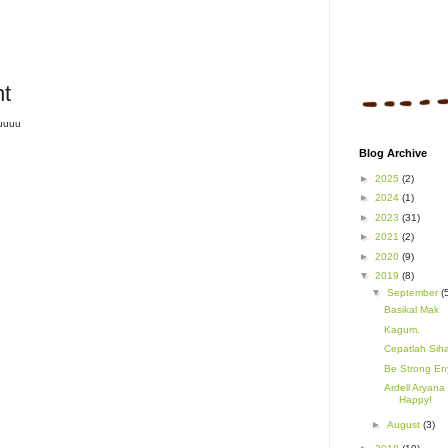
t
tuuuu
Blog Archive
►
2025
(2)
►
2024
(1)
►
2023
(31)
►
2021
(2)
►
2020
(9)
▼
2019
(8)
▼
September
(
Basikal Mak
Kagum.
Cepatlah Siha
Be Strong En
Ardell Aryana
Happy!
►
August
(3)