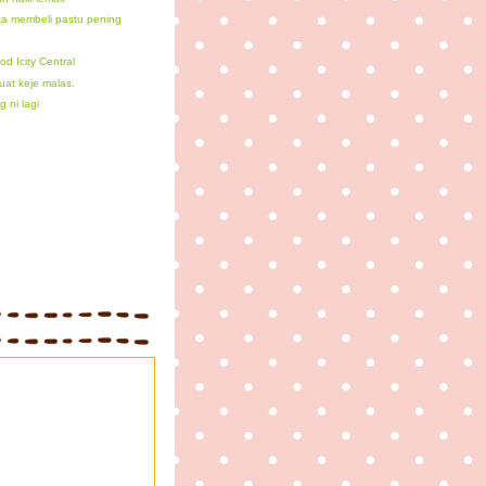
ka membeli pastu pening
d Icity Central
uat keje malas.
 ni lagi