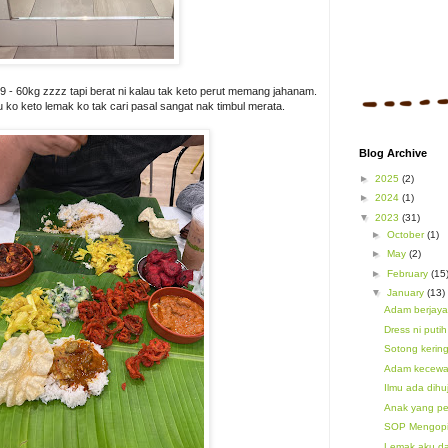
9 - 60kg zzzz tapi berat ni kalau tak keto perut memang jahanam.
u ko keto lemak ko tak cari pasal sangat nak timbul merata.
Blog Archive
►
2025
(2)
►
2024
(1)
▼
2023
(31)
►
October
(1)
►
May
(2)
►
February
(15
▼
January
(13)
Adam berjaya
Dress ni putih
Sotong kering
Adam kecew
Ilmu ada dihuj
Anak yang pe
SOP Mengopi
Lemak aku da