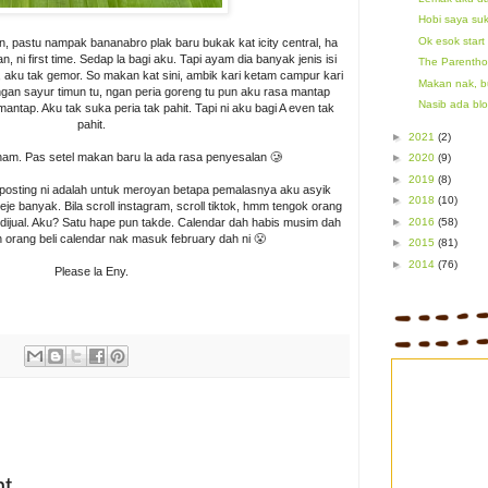
Hobi saya su
Ok esok start
n, pastu nampak bananabro plak baru bukak kat icity central, ha
 ni first time. Sedap la bagi aku. Tapi ayam dia banyak jenis isi
The Parenthoo
 aku tak gemor. So makan kat sini, ambik kari ketam campur kari
Makan nak, b
ngan sayur timun tu, ngan peria goreng tu pun aku rasa mantap
Nasib ada blog
mantap. Aku tak suka peria tak pahit. Tapi ni aku bagi A even tak
pahit.
►
2021
(2)
nam. Pas setel makan baru la ada rasa penyesalan 🥲
►
2020
(9)
►
2019
(8)
 posting ni adalah untuk meroyan betapa pemalasnya aku asyik
►
2018
(10)
eje banyak. Bila scroll instagram, scroll tiktok, hmm tengok orang
►
2016
(58)
ak dijual. Aku? Satu hape pun takde. Calendar dah habis musim dah
 orang beli calendar nak masuk february dah ni 😤
►
2015
(81)
►
2014
(76)
Please la Eny.
t