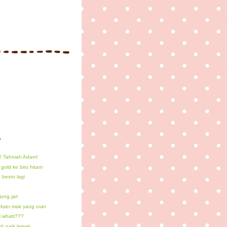
)
! Tahniah Adam!
 gold ke biru hitam
 besor lagi
a
ung jari
kser mak yang over
 whatt???
h naik lemak