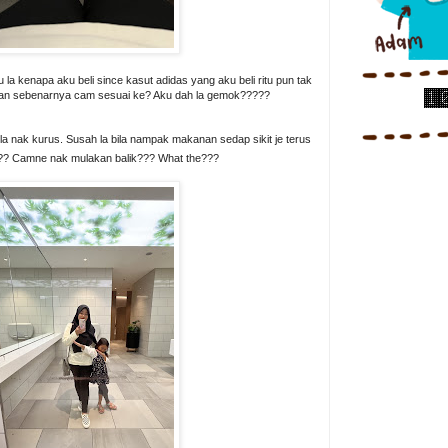
 la kenapa aku beli since kasut adidas yang aku beli ritu pun tak
gan sebenarnya cam sesuai ke? Aku dah la gemok?????
la nak kurus. Susah la bila nampak makanan sedap sikit je terus
? Camne nak mulakan balik??? What the???