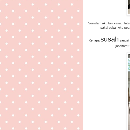
Semalam aku beli kasut. Tatau
pakai pakai. Aku se
susah
Kenapa
sangat 
jahanam??