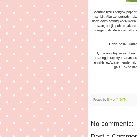
Memula terliur tengok popcor
hambik. Aku tak pernah makan,
dada even potong kecik kecik,
ayam, banjir, pehtu makan 
sangat dah. Peria dia paling 
Habis nasik. Jaha
By the way tujuan aku buat
terbaring je kejenya padahal k
lain aktif je. Ada je mende n
gais. Takde dah
Posted by
Eny
at
7:49 PM
No comments:
Post a Commen