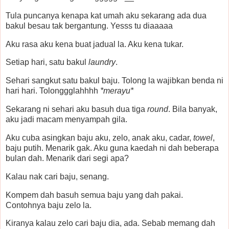
Tula puncanya kenapa kat umah aku sekarang ada dua
bakul besau tak bergantung. Yesss tu diaaaaa
Aku rasa aku kena buat jadual la. Aku kena tukar.
Setiap hari, satu bakul
laundry
.
Sehari sangkut satu bakul baju. Tolong la wajibkan benda ni
hari hari. Tolonggglahhhh
*merayu*
Sekarang ni sehari aku basuh dua tiga
round
. Bila banyak,
aku jadi macam menyampah gila.
Aku cuba asingkan baju aku, zelo, anak aku, cadar,
towel
,
baju putih. Menarik gak. Aku guna kaedah ni dah beberapa
bulan dah. Menarik dari segi apa?
Kalau nak cari baju, senang.
Kompem dah basuh semua baju yang dah pakai.
Contohnya baju zelo la.
Kiranya kalau zelo cari baju dia, ada. Sebab memang dah