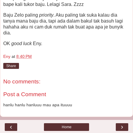
bape kali tukor baju. Lelagi Sara. Zzzz
Baju Zelo paling
priority
. Aku paling tak suka kalau dia
tanya mana baju dia, tapi ada dalam bakul tak basuh lagi
hahaha aku ni cam duk rumah tak buat apa apa je bunyik
dia.
OK
good luck
Eny.
Eny
at
8:40 PM
Share
No comments:
Post a Comment
hanlu hanlu hanluuu mau apa ituuuu
‹
›
Home