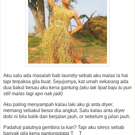
Aku salu ada masalah bab
laundry
sebab aku malas la hai
tapi terpaksa gila buat. Sejujurnya, kat umah sekarang ada
dua bakul besau aku kena gantung
(aku tak lipat baju tu pun
still malas lagi apo nak jadi)
Aku paling menyampah kalau laki aku gi anta
dryer
,
memang sebakul besor dia angkut. Salu kalau anta
dryer
dobi ni bila balik dari berjalan jauh,
or
sebelum g jalan jauh.
Padahal patutnya gembira la kan? Tapi aku
stress
sebab
banyak gila kena gantunggggg T__T