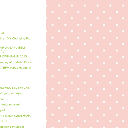
uat.
itty : DIY Changing Pad
AP DAN AKU BELI
 ^_^
S OPENING IN 2015
aring #1 : Meitai Girasol
yah BFM kupas Hudud di
 SER...
iversary Eny dan Zelo!
ak yang annoying
mon
am jalan jalan!
pai!
m bila nak nyusu HAHA
irth!
tangisan bayi anda!