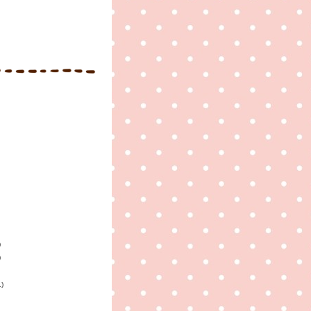
)
)
1)