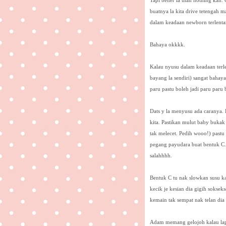
Tapi better la than nothing kan.
buatnya la kita drive tetengah
dalam keadaan newborn terlentan
Bahaya okkkk.
Kalau nyusu dalam keadaan terl
bayang la sendiri) sangat bahay
paru pastu boleh jadi paru paru
Dats y la menyusu ada caranya.
kita. Pastikan mulut baby bukak
tak melecet. Pedih wooo!) pastu 
pegang payudara buat bentuk C. 
salahhhh.
Bentuk C tu nak slowkan susu k
kecik je kesian dia gigih sokse
kemain tak sempat nak telan dia 
Adam memang gelojoh kalau lap