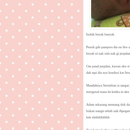
budak beyak banyak
Penuh gile pampers dia on thw sp
beyak ni nak oiiii nak gi jenjalan 
Cite pasal jenjalan, kawan aku 
dah tapi dia nye kenduri kat Se
Masalahnya Seremban iz sangat 
mengenal masa da ketika ni aku 
Adam sekarang memang duk dalam
bukan nangis sebab nak dipegang
hek elehhhhhhhh