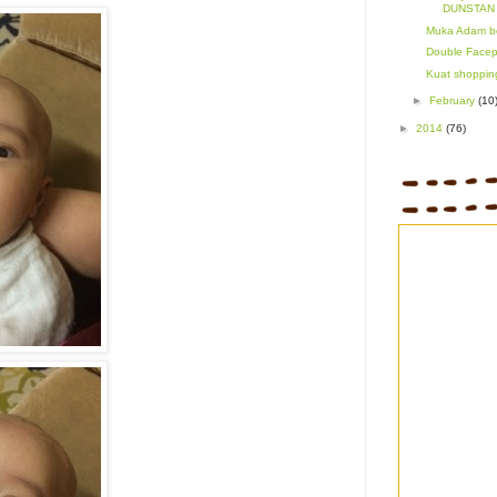
DUNSTAN 
Muka Adam ber
Double Facep
Kuat shopping
►
February
(10
►
2014
(76)