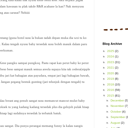
 Orang kata kalau nak nyusu kene benti kete. Aku terpikir jugak
 malam kawasan tu plak takde R&R acahane la kan? Nak menyusu
g atas carseat? Nehiiii
entang (guna botol susu la bukan tadah depan muka dia woi tu ko
Blog Archive
a. Kalau tengah nyusu baby tersedak susu boleh masuk dalam paru
 berkuman.
►
2025
(2)
►
2024
(1)
►
2023
(31)
 Kene pangku sampai pungkoq. Pastu rapat kan perut baby ke perut
►
2021
(2)
 beso beso sampai masuk semua areola supaya kita tak cedera(nipple
►
2020
(9)
ibu jari kat bahagian atas payudara, empat jari lagi bahagian bawah,
►
2019
(8)
Jangan pegang bentuk gunting (jari telunjuk dengan tengah) tu
►
2018
(10)
►
2016
(58)
▼
2015
(81)
►
December
(5
alau breast ang penuh sangat susu memancut mancut mulut baby
►
November
(7
ksoksek tu yang kadang kadang tersedak plus dia gelojoh pulak hisap
►
October
(4)
hisap lagi sudahnya tersedak la terbatuk batuk.
►
September
(
►
August
(2)
au sangat. Dia punya perangai memang funny la kalau nangis