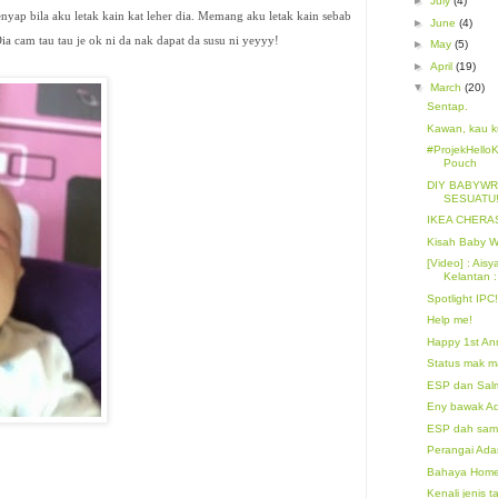
►
July
(4)
nyap bila aku letak kain kat leher dia. Memang aku letak kain sebab
►
June
(4)
ia cam tau tau je ok ni da nak dapat da susu ni yeyyy!
►
May
(5)
►
April
(19)
▼
March
(20)
Sentap.
Kawan, kau k
#ProjekHelloK
Pouch
DIY BABYWR
SESUATU!
IKEA CHERA
Kisah Baby We
[Video] : Ais
Kelantan :
Spotlight IPC!
Help me!
Happy 1st Ann
Status mak m
ESP dan Sal
Eny bawak Ad
ESP dah sam
Perangai Ada
Bahaya Homeb
Kenali jenis 