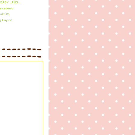
BABY LANG...
calarrrrrr
alm #5
 Eny ni!
)