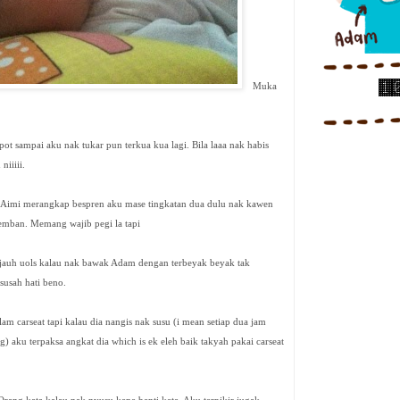
Muka
ot sampai aku nak tukar pun terkua kua lagi. Bila laaa nak habis
niiiii.
si Aimi merangkap bespren aku mase tingkatan dua dulu nak kawen
remban. Memang wajib pegi la tapi
jauh uols kalau nak bawak Adam dengan terbeyak beyak tak
susah hati beno.
 carseat tapi kalau dia nangis nak susu (i mean setiap dua jam
) aku terpaksa angkat dia which is ek eleh baik takyah pakai carseat