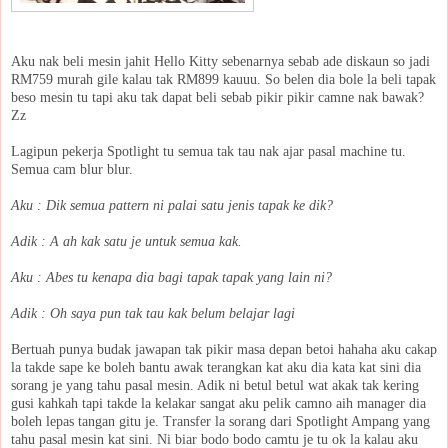
Aku nak beli mesin jahit Hello Kitty sebenarnya sebab ade diskaun so jadi
RM759 murah gile kalau tak RM899 kauuu. So belen dia bole la beli tapak
beso mesin tu tapi aku tak dapat beli sebab pikir pikir camne nak bawak?
Zz
Lagipun pekerja Spotlight tu semua tak tau nak ajar pasal machine tu.
Semua cam blur blur.
Aku : Dik semua pattern ni palai satu jenis tapak ke dik?
Adik : A ah kak satu je untuk semua kak.
Aku : Abes tu kenapa dia bagi tapak tapak yang lain ni?
Adik : Oh saya pun tak tau kak belum belajar lagi
Bertuah punya budak jawapan tak pikir masa depan betoi hahaha aku cakap
la takde sape ke boleh bantu awak terangkan kat aku dia kata kat sini dia
sorang je yang tahu pasal mesin. Adik ni betul betul wat akak tak kering
gusi kahkah tapi takde la kelakar sangat aku pelik camno aih manager dia
boleh lepas tangan gitu je. Transfer la sorang dari Spotlight Ampang yang
tahu pasal mesin kat sini. Ni biar bodo bodo camtu je tu ok la kalau aku