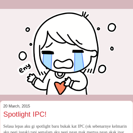
20 March, 2015
Spotlight IPC!
Selasa lepas aku gi spotlight baru bukak kat IPC (ok sebenarnye kelmarin
aku pegi jugak) tapi semalam aku pegi ngan mak mertua ngan akak ipar