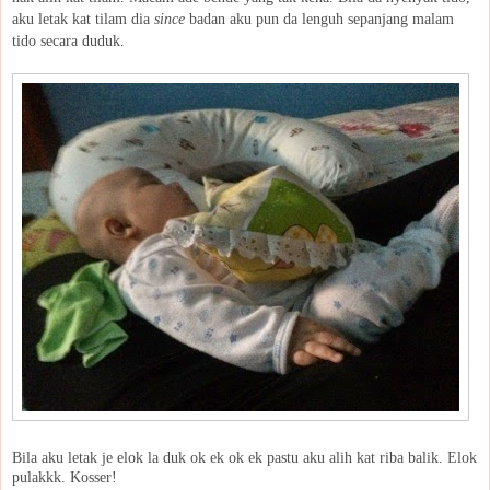
aku letak kat tilam dia
since
badan aku pun da lenguh sepanjang malam
tido secara duduk.
Bila aku letak je elok la duk ok ek ok ek pastu aku alih kat riba balik. Elok
pulakkk. Kosser!