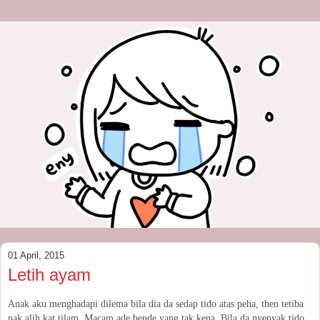
01 April, 2015
Letih ayam
Anak aku menghadapi dilema bila dia da sedap tido atas peha, then tetiba
nak alih kat tilam. Macam ade bende yang tak kena. Bila da nyenyak tido,