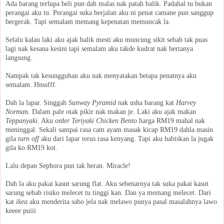
Ada barang terlupa beli pun dah malas nak patah balik. Padahal tu bukan
perangai aku tu. Perangai suka berjalan aku ni penat camane pun sanggup
bergerak. Tapi semalam memang kepenatan memuncak la.
Selalu kalau laki aku ajak balik mesti aku muncung sikit sebab tak puas
lagi nak kesana kesini tapi semalam aku takde kudrat nak bertanya
langsung.
Nampak tak kesungguhan aku nak menyatakan betapa penatnya aku
semalam. Hnssfff.
Dah la lapar. Singgah
Sunway Pyramid
nak usha barang kat
Harvey
Norma
n. Dalam pale otak pikir nak makan je. Laki aku ajak makan
Teppanyaki
. Aku
order Teriyaki Chicken Bento
harga RM19 mahal nak
meninggal. Sekali sampai rasa cam ayam masak kicap RM19 dahla masin
gila
turn off
aku dari lapar terus rasa kenyang. Tapi aku habiskan la jugak
gila ko RM19 kot.
Lalu depan Sephora pun tak heran. Miracle!
Dah la aku pakai kasut sarung flat. Aku sebenarnya tak suka pakai kasut
sarung sebab risiko melecet tu tinggi kan. Dan ya memang melecet. Dari
kat
ikea
aku menderita sabo jela nak melawo punya pasal masalahnya lawo
keeee puiii