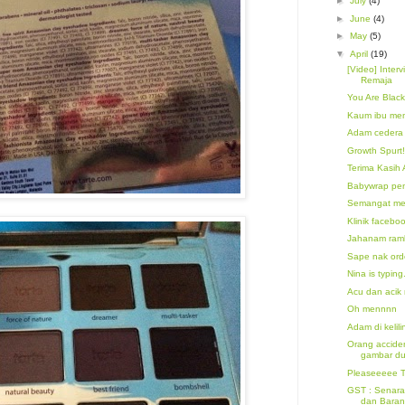
►
July
(4)
►
June
(4)
►
May
(5)
▼
April
(19)
[Video] Inter
Remaja
You Are Blackl
Kaum ibu mem
Adam cedera ;
Growth Spurt!
Terima Kasih 
Babywrap pe
Semangat me
Klinik facebo
Jahanam ramb
Sape nak ord
Nina is typing.
Acu dan acik
Oh mennnn
Adam di kelil
Orang acciden
gambar dul
Pleaseeeee 
GST : Senara
dan Baran