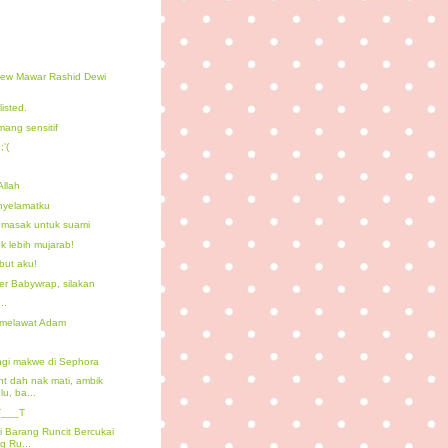
view Mawar Rashid Dewi
isted.
ang sensitif
'(
Allah
nyelamatku
masak untuk suami
ok lebih mujarab!
ut aku!
er Babywrap, silakan
..
 melawat Adam
ingi makwe di Sephora
t dah nak mati, ambik
u, ba...
T___T
i Barang Runcit Bercukai
g Ru...