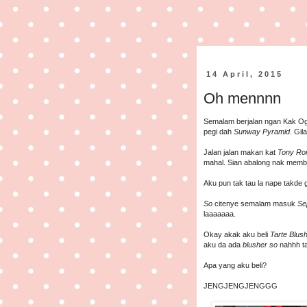
14 April, 2015
Oh mennnn
Semalam berjalan ngan Kak Og
pegi dah
Sunway Pyramid
. Gil
Jalan jalan makan kat
Tony R
mahal. Sian abalong nak memb
Aku pun tak tau la nape takd
So
citenye semalam masuk
Se
laaaaaaa.
Okay akak aku beli
Tarte Blush
aku da ada
blusher so
nahhh ta
Apa yang aku beli?
JENGJENGJENGGG