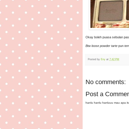
Okay boleh puasa sebulan pas
Btw loose powder tarte
pun
tem
Posted by
Eny
at
7:42 PM
No comments:
Post a Commen
hanlu hanlu hanluuu mau apa i