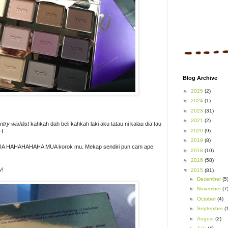
Blog Archive
►
2025
(2)
►
2024
(1)
►
2023
(31)
►
2021
(2)
ntry wishlist
kahkah dah beli kahkah laki aku tatau ni kalau dia tau
►
2020
(9)
H
►
2019
(8)
 MUA HAHAHAHAHA MUA korok mu. Mekap sendiri pun cam ape
►
2018
(10)
►
2016
(58)
y
!
▼
2015
(81)
►
December
(5
►
November
(7
►
October
(4)
►
September
(
►
August
(2)