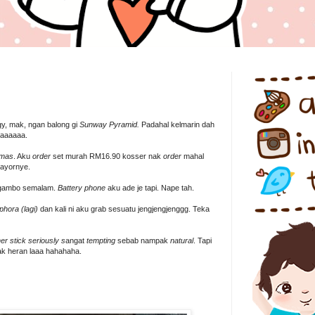
y, mak, ngan balong gi
Sunway Pyramid.
Padahal kelmarin dah
aaaaaaa.
omas
. Aku
order
set murah RM16.90 kosser nak
order
mahal
ayornye.
e gambo semalam.
Battery phone
aku ade je tapi. Nape tah.
phora (lagi)
dan kali ni aku grab sesuatu jengjengjenggg. Teka
er stick seriously s
angat
tempting
sebab nampak
natural
. Tapi
k heran laaa hahahaha.