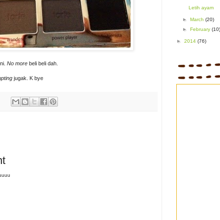
Letih ayam
►
March
(20)
►
February
(10
►
2014
(76)
ni.
No more
beli beli dah.
pting
jugak. K bye
t
tuuuu