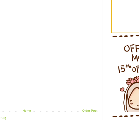
Home
Older Post
tom)