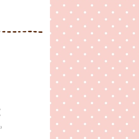
)
)
1)