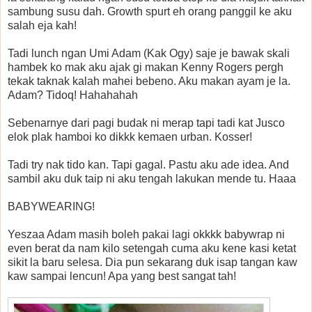
sambung susu dah. Growth spurt eh orang panggil ke aku
salah eja kah!
Tadi lunch ngan Umi Adam (Kak Ogy) saje je bawak skali
hambek ko mak aku ajak gi makan Kenny Rogers pergh
tekak taknak kalah mahei bebeno. Aku makan ayam je la.
Adam? Tidoq! Hahahahah
Sebenarnye dari pagi budak ni merap tapi tadi kat Jusco
elok plak hamboi ko dikkk kemaen urban. Kosser!
Tadi try nak tido kan. Tapi gagal. Pastu aku ade idea. And
sambil aku duk taip ni aku tengah lakukan mende tu. Haaa
BABYWEARING!
Yeszaa Adam masih boleh pakai lagi okkkk babywrap ni
even berat da nam kilo setengah cuma aku kene kasi ketat
sikit la baru selesa. Dia pun sekarang duk isap tangan kaw
kaw sampai lencun! Apa yang best sangat tah!