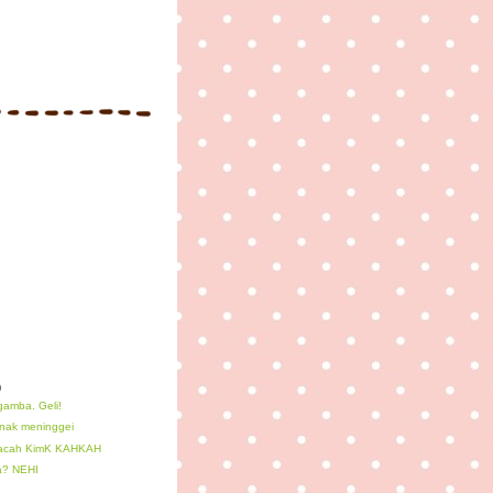
)
gamba. Geli!
nak meninggei
 acah KimK KAHKAH
a? NEHI