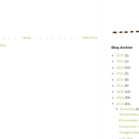
Home
Older Post
tom)
Blog Archive
►
2025
(2)
►
2024
(1)
►
2023
(31)
►
2021
(2)
►
2020
(9)
►
2019
(8)
►
2018
(10)
►
2016
(58)
▼
2015
(81)
▼
December
(5
Taknak letak 
Eny pemalas 
Fazura acah
Tangguh kerj
susu drop