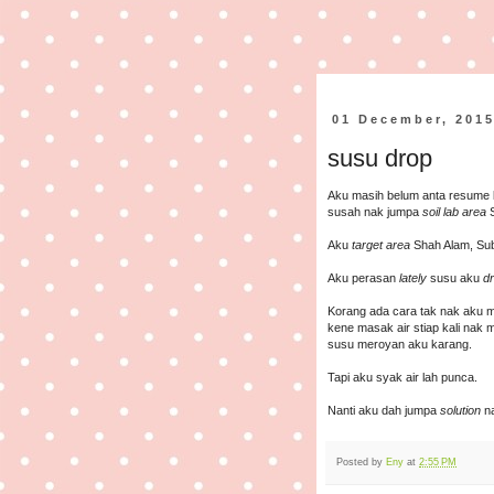
01 December, 201
susu drop
Aku masih belum anta resume 
susah nak jumpa
soil lab area
Aku
target area
Shah Alam, Su
Aku perasan
lately
susu aku
d
Korang ada cara tak nak aku 
kene masak air stiap kali nak 
susu meroyan aku karang.
Tapi aku syak air lah punca.
Nanti aku dah jumpa
solution
n
Posted by
Eny
at
2:55 PM