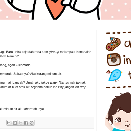
5
lagi, Baru usha keje dah rasa cam
give up
melampau. Kenapalah
Shah Alam ni?
bang, ngan Glenmarie.
rop
teruk. Sebabnya? Aku kurang minum air.
minum air banyak? Umah aku takde
water filter so
nak taknak
minum or buat stok air. Arghhhh serius lah Eny jangan lah
drop
ak minum air aku
share
eh. bye