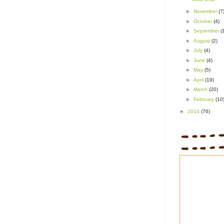
►
November
(7
►
October
(4)
►
September
(
►
August
(2)
►
July
(4)
►
June
(4)
►
May
(5)
►
April
(19)
►
March
(20)
►
February
(10
►
2014
(76)