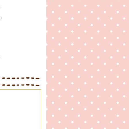
)
1)
)