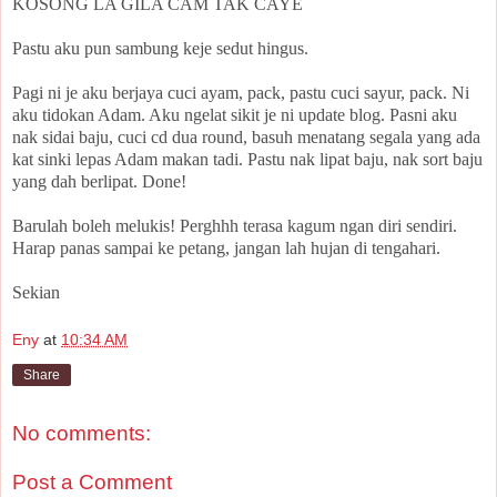
KOSONG LA GILA CAM TAK CAYE
Pastu aku pun sambung keje sedut hingus.
Pagi ni je aku berjaya cuci ayam, pack, pastu cuci sayur, pack. Ni
aku tidokan Adam. Aku ngelat sikit je ni update blog. Pasni aku
nak sidai baju, cuci cd dua round, basuh menatang segala yang ada
kat sinki lepas Adam makan tadi. Pastu nak lipat baju, nak sort baju
yang dah berlipat. Done!
Barulah boleh melukis! Perghhh terasa kagum ngan diri sendiri.
Harap panas sampai ke petang, jangan lah hujan di tengahari.
Sekian
Eny
at
10:34 AM
Share
No comments:
Post a Comment