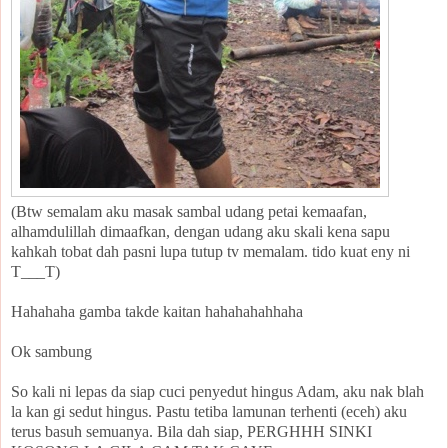
(Btw semalam aku masak sambal udang petai kemaafan,
alhamdulillah dimaafkan, dengan udang aku skali kena sapu
kahkah tobat dah pasni lupa tutup tv memalam. tido kuat eny ni
T___T)
Hahahaha gamba takde kaitan hahahahahhaha
Ok sambung
So kali ni lepas da siap cuci penyedut hingus Adam, aku nak blah
la kan gi sedut hingus. Pastu tetiba lamunan terhenti (eceh) aku
terus basuh semuanya. Bila dah siap, PERGHHH SINKI