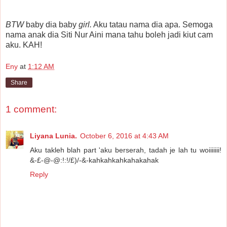
BTW
baby dia baby
girl.
Aku tatau nama dia apa. Semoga
nama anak dia Siti Nur Aini mana tahu boleh jadi kiut cam
aku. KAH!
Eny
at
1:12 AM
Share
1 comment:
Liyana Lunia.
October 6, 2016 at 4:43 AM
Aku takleh blah part 'aku berserah, tadah je lah tu woiiiiiii!
&-£-@-@:!:!/£)/-&-kahkahkahkahakahak
Reply