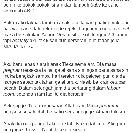
benih ke pokok pokok, siram dan tumbuh
baby
ke cane
semudah ABC
Bukan aku taknak tambah anak, aku la yang paling nak tapi
nak wat cane dah belum ade rejeki. Lagi pun aku kan
c-sect
masa bersalinkan Adam.
Doc
nasihat suh tunggu 2-3 tahun
tapi
actually
aku tak kisah pun berserah je la tadah je la
MIAHAHAHA.
Aku baru lepas ziarah anak Tieka semalam. Dia masa
pregnant
terseksa la hai gatal sana sini ngan parut sana sini
muka bengkak sampai hari terakhir dia peknen pun dia da
nanges sebab tak tahan gatal teruk. Nasib baik air ketuban
pecah. Dalam setengah jam dia bertarung dalam
labour
room
, setengah jam lagi tu dia bersalin.
Sekejap je. Tulah kebesaran Allah kan. Masa
pregnant
punya la susah, dah bersalin senangggg je. Alhamdulillah.
Anak dia nak panggil aku ape tah. Naza dah acu. Aku pun
acu jugak. hnssfff. Nanti la aku pikirkan.