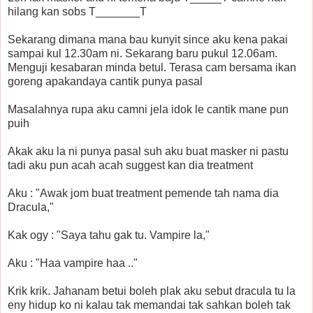
hilang kan sobs T_______T
Sekarang dimana mana bau kunyit since aku kena pakai
sampai kul 12.30am ni. Sekarang baru pukul 12.06am.
Menguji kesabaran minda betul. Terasa cam bersama ikan
goreng apakandaya cantik punya pasal
Masalahnya rupa aku camni jela idok le cantik mane pun
puih
Akak aku la ni punya pasal suh aku buat masker ni pastu
tadi aku pun acah acah suggest kan dia treatment
Aku : "Awak jom buat treatment pemende tah nama dia
Dracula,"
Kak ogy : "Saya tahu gak tu. Vampire la,"
Aku : "Haa vampire haa .."
Krik krik. Jahanam betui boleh plak aku sebut dracula tu la
eny hidup ko ni kalau tak memandai tak sahkan boleh tak