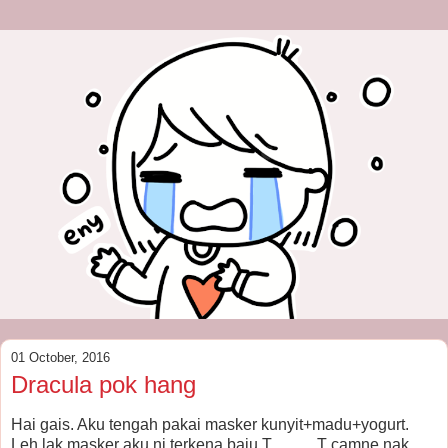
01 October, 2016
Dracula pok hang
Hai gais. Aku tengah pakai masker kunyit+madu+yogurt.
Leh lak masker aku ni terkena baju T_____T camne nak