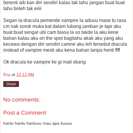
berenti aib kan diri sendiri kalau tak tahu jangan buat buat
tahu boleh tak eiiii
Segan la dracula pemende vampire la aduuu mase tu rasa
cm nak sorok muka kat dalam lubang jamban je tapi aku
buat buat sengal ubi cam biasa la so takde la aku kene
bahan kalau aku on the spot bagitahu akak aku yang aku
kecewa dengan diri sendiri camne aku leh tersebut dracula
instead of vampire mesti aku kena bahan tanpa henti ffff
Ok dracula ke vampire ke gi mati skang
Eny
at
12:12 AM
Share
No comments:
Post a Comment
hanlu hanlu hanluuu mau apa ituuuu