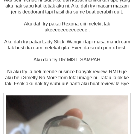
aku nak sapu kat ketiak aku ni. Aku dah try macam macam
jenis deodorant tapi hasil dia sume buat perabih duit.
Aku dah try pakai Rexona eiii melekit tak
ukeeeeeeeeeeeeee..
Aku dah try pakai Lady Stick. Wangiiii tapi masa mandi cam
tak best dia cam melekat gila. Even da scrub pun x best.
Aku dah try DR MIST. SAMPAH
Ni aku try la beli mende ni since banyak review. RM16 je
aku beli Smelly No More from total image ni. Tatau la ok ke
tak. Esok aku nak try wuhuuu! nanti aku buat review k! Bye